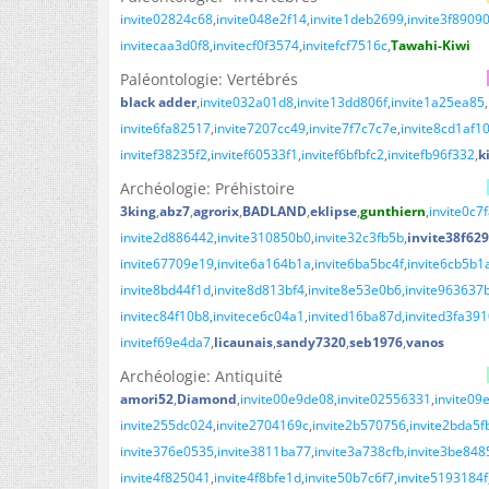
invite02824c68
invite048e2f14
invite1deb2699
invite3f8909
invitecaa3d0f8
invitecf0f3574
invitefcf7516c
Tawahi-Kiwi
Paléontologie: Vertébrés
black adder
invite032a01d8
invite13dd806f
invite1a25ea85
invite6fa82517
invite7207cc49
invite7f7c7c7e
invite8cd1af1
invitef38235f2
invitef60533f1
invitef6bfbfc2
invitefb96f332
k
Archéologie: Préhistoire
3king
abz7
agrorix
BADLAND
eklipse
gunthiern
invite0c7
invite2d886442
invite310850b0
invite32c3fb5b
invite38f62
invite67709e19
invite6a164b1a
invite6ba5bc4f
invite6cb5b1
invite8bd44f1d
invite8d813bf4
invite8e53e0b6
invite963637
invitec84f10b8
invitece6c04a1
invited16ba87d
invited3fa39
invitef69e4da7
licaunais
sandy7320
seb1976
vanos
Archéologie: Antiquité
amori52
Diamond
invite00e9de08
invite02556331
invite09
invite255dc024
invite2704169c
invite2b570756
invite2bda5f
invite376e0535
invite3811ba77
invite3a738cfb
invite3be848
invite4f825041
invite4f8bfe1d
invite50b7c6f7
invite5193184f