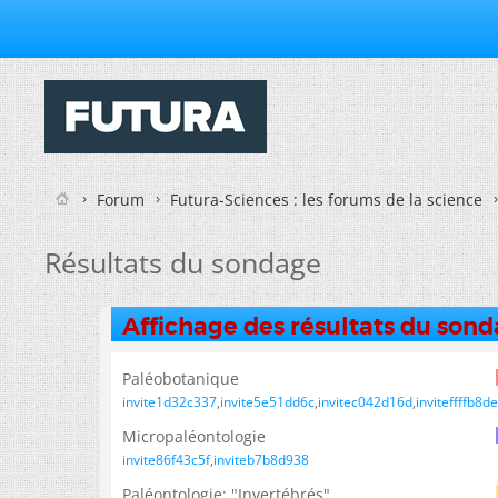
Forum
Futura-Sciences : les forums de la science
Résultats du sondage
Affichage des résultats du son
Paléobotanique
invite1d32c337
invite5e51dd6c
invitec042d16d
inviteffffb8de
Micropaléontologie
invite86f43c5f
inviteb7b8d938
Paléontologie: "Invertébrés"