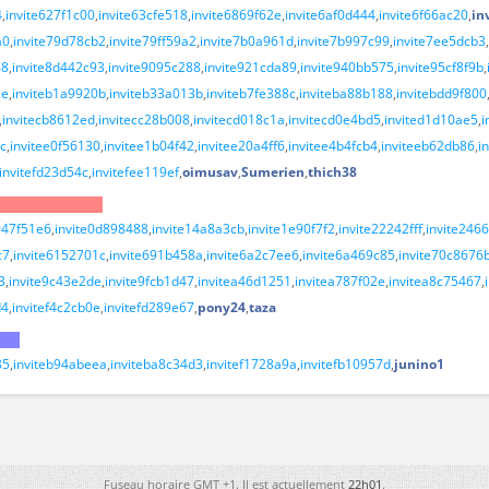
4
invite627f1c00
invite63cfe518
invite6869f62e
invite6af0d444
invite6f66ac20
in
a0
invite79d78cb2
invite79ff59a2
invite7b0a961d
invite7b997c99
invite7ee5dcb3
68
invite8d442c93
invite9095c288
invite921cda89
invite940bb575
invite95cf8f9b
2e
inviteb1a9920b
inviteb33a013b
inviteb7fe388c
inviteba88b188
invitebdd9f800
invitecb8612ed
invitecc28b008
invitecd018c1a
invitecd0e4bd5
invited1d10ae5
i
c
invitee0f56130
invitee1b04f42
invitee20a4ff6
invitee4b4fcb4
inviteeb62db86
i
invitefd23d54c
invitefee119ef
oimusav
Sumerien
thich38
047f51e6
invite0d898488
invite14a8a3cb
invite1e90f7f2
invite22242fff
invite246
c7
invite6152701c
invite691b458a
invite6a2c7ee6
invite6a469c85
invite70c8676
3
invite9c43e2de
invite9fcb1d47
invitea46d1251
invitea787f02e
invitea8c75467
d4
invitef4c2cb0e
invitefd289e67
pony24
taza
85
inviteb94abeea
inviteba8c34d3
invitef1728a9a
invitefb10957d
junino1
Fuseau horaire GMT +1. Il est actuellement
22h01
.