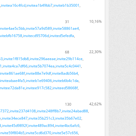
invitea16c4fcd
invitea1b49bb7
inviteb1b35001
10,16%
31
invite4ae5c5bb
invite57a9d589
invite58861ae4
nvitebfb16758
invitecd95706d
invited5efedfa
22,30%
68
53
invite1f815db8
invite296aeeae
invite29b114ce
1
invite4ca7df66
invite5b7074ea
invite5c4c0441
invite861ae68f
invite88e7e9df
invite8adb56b4
inviteabae4fa5
inviteb1e69406
inviteb6b4c1da
invitee72da81e
invitee917c582
inviteed58668f
42,62%
130
b7372
invite237d4108
invite248ff8b7
invite24abad88
e
invite34ece847
invite35b251c3
invite35b67e02
3
invite45d9892f
invite489ac894
invite4bc6afc6
invite59f804b5
invite5cd6d370
invite5e57c656