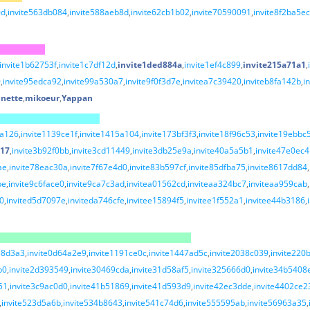
0d
invite563db084
invite588aeb8d
invite62cb1b02
invite70590091
invite8f2ba5ec
invite1b62753f
invite1c7df12d
invite1ded884a
invite1ef4c899
invite215a71a1
0
invite95edca92
invite99a530a7
invite9f0f3d7e
invitea7c39420
inviteb8fa142b
i
inette
mikoeur
Yappan
fa126
invite1139ce1f
invite1415a104
invite173bf3f3
invite18f96c53
invite19ebbc
917
invite3b92f0bb
invite3cd11449
invite3db25e9a
invite40a5a5b1
invite47e0ec4
ae
invite78eac30a
invite7f67e4d0
invite83b597cf
invite85dfba75
invite8617dd84
be
invite9c6face0
invite9ca7c3ad
invitea01562cd
inviteaa324bc7
inviteaa959cab
10
invited5d7097e
inviteda746cfe
invitee15894f5
invitee1f552a1
invitee44b3186
e8d3a3
invite0d64a2e9
invite1191ce0c
invite1447ad5c
invite2038c039
invite220
b0
invite2d393549
invite30469cda
invite31d58af5
invite325666d0
invite34b5408
51
invite3c9ac0d0
invite41b51869
invite41d593d9
invite42ec3dde
invite4402ce2
invite523d5a6b
invite534b8643
invite541c74d6
invite555595ab
invite56963a35