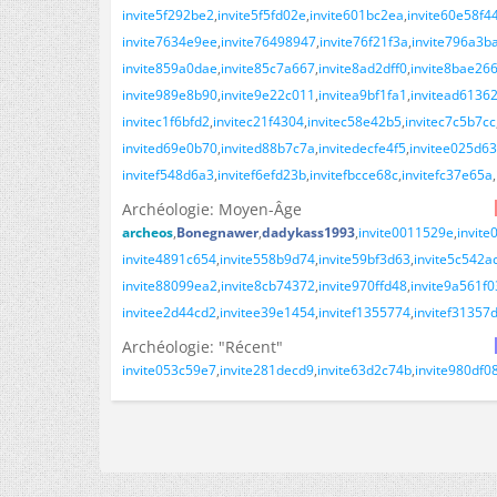
invite5f292be2
invite5f5fd02e
invite601bc2ea
invite60e58f4
invite7634e9ee
invite76498947
invite76f21f3a
invite796a3b
invite859a0dae
invite85c7a667
invite8ad2dff0
invite8bae26
invite989e8b90
invite9e22c011
invitea9bf1fa1
invitead6136
invitec1f6bfd2
invitec21f4304
invitec58e42b5
invitec7c5b7cc
invited69e0b70
invited88b7c7a
invitedecfe4f5
invitee025d63
invitef548d6a3
invitef6efd23b
invitefbcce68c
invitefc37e65a
Archéologie: Moyen-Âge
archeos
Bonegnawer
dadykass1993
invite0011529e
invite
invite4891c654
invite558b9d74
invite59bf3d63
invite5c542a
invite88099ea2
invite8cb74372
invite970ffd48
invite9a561f0
invitee2d44cd2
invitee39e1454
invitef1355774
invitef31357
Archéologie: "Récent"
invite053c59e7
invite281decd9
invite63d2c74b
invite980df0