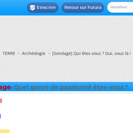
S'inscrire
Retour sur Futura

TERRE
Archéologie
[Sondage] Qui êtes-vous ? Oui, vous là !
dage:
Quel genre de passionné êtes-vous ?