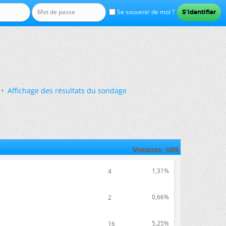
Se souvenir de moi ?
Affichage des résultats du sondage
Votants
305
.
1,31%
4
0,66%
2
5,25%
16