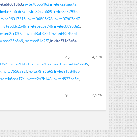
vite6fc61363
invite70bb6463
invite729bea7a
invite7fb6a67a
invite80c2a689
invite823293e5
invite96017215
invite96805c78
invite97907ed7
invitebddc2649
invitebec6a749
invitec00903a5
nvited2cc037a
invited3ab082f
invited40c490d
nviteec25b6b6
inviteec81a2f7
invitef31e3c6a
14,75%
45
6f794
invite2f2431c2
invite41ddbe73
invite43e49985
b
invite7656582f
invite78f35e65
invite81ad4f6b
inviteb6cda17a
invitec2b3b143
invited533ba5e
2,95%
9