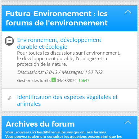
Futura-Environnement : les
forums de l'environnement
Environnement, développement
durable et écologie
Pour toutes les discussions sur l'environnement,
le développement durable, l'écologie, et la
protection de la nature.
Discussions: 6 043 / Messages: 100 762
Gestion des forêts
04/08/2026,
15h47
Identification des espèces végétales et
animales
Archives du forum
Vous trouverez ici les différents forums qui ont été fermés.
Vous pouvez seulement consulter les questions posées ainsi que les