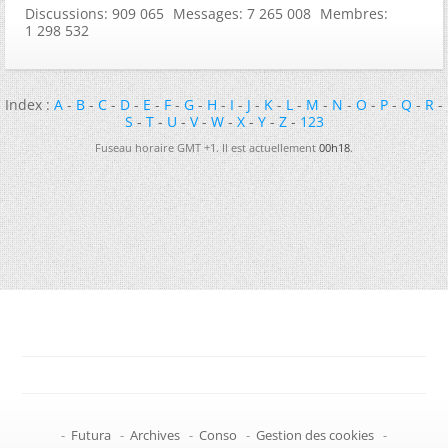
Discussions
909 065
Messages
7 265 008
Membres
1 298 532
Index :
A
-
B
-
C
-
D
-
E
-
F
-
G
-
H
-
I
-
J
-
K
-
L
-
M
-
N
-
O
-
P
-
Q
-
R
-
S
-
T
-
U
-
V
-
W
-
X
-
Y
-
Z
-
123
Fuseau horaire GMT +1. Il est actuellement
00h18
.
-
Futura
-
Archives
-
Conso
-
Gestion des cookies
-