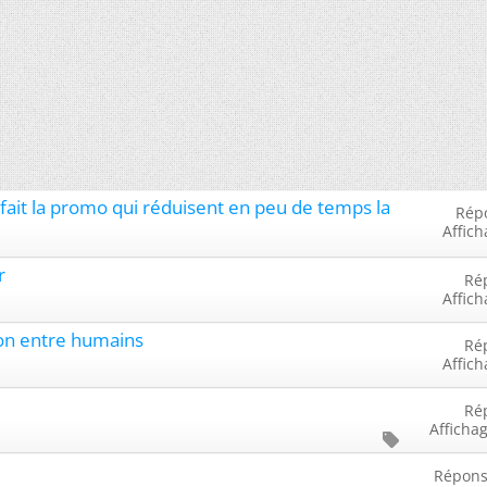
fait la promo qui réduisent en peu de temps la
Rép
Affich
r
Ré
Affich
ion entre humains
Ré
Affich
Ré
Afficha
Répons