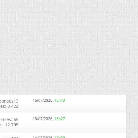
16/07/2026,
16h43
ponses: 3
ges: 3 422
15/07/2026,
16h27
onses: 65
s: 12 799
14/07/2026,
17h39