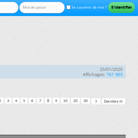
Se souvenir de moi ?
25/01/2020
Affichages:
761 903
2
3
4
5
6
7
8
9
10
20
30
Dernière