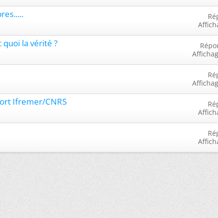
es.....
Ré
Affich
uoi la vérité ?
Répo
Afficha
Ré
Afficha
pport Ifremer/CNRS
Ré
Affich
Ré
Affich