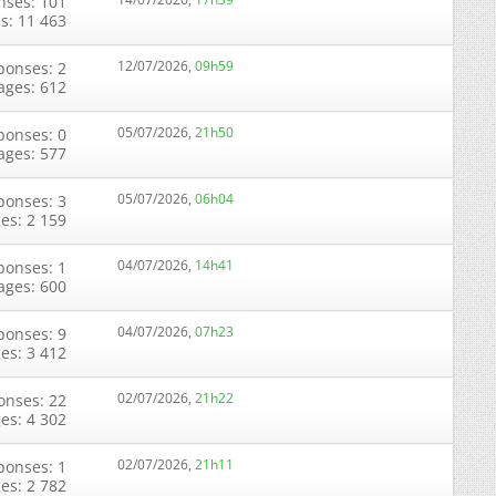
nses: 101
s: 11 463
12/07/2026,
09h59
ponses: 2
ages: 612
05/07/2026,
21h50
ponses: 0
ages: 577
05/07/2026,
06h04
ponses: 3
ges: 2 159
04/07/2026,
14h41
ponses: 1
ages: 600
04/07/2026,
07h23
ponses: 9
ges: 3 412
02/07/2026,
21h22
onses: 22
ges: 4 302
02/07/2026,
21h11
ponses: 1
ges: 2 782