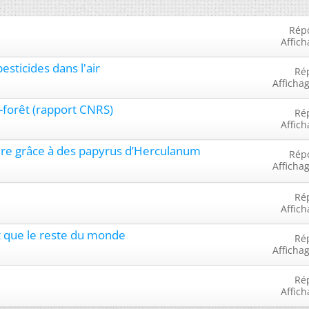
Rép
Affich
esticides dans l'air
Ré
Afficha
le-forêt (rapport CNRS)
Ré
Affich
lture grâce à des papyrus d’Herculanum
Rép
Afficha
Ré
Affich
nt que le reste du monde
Ré
Afficha
Ré
Affich