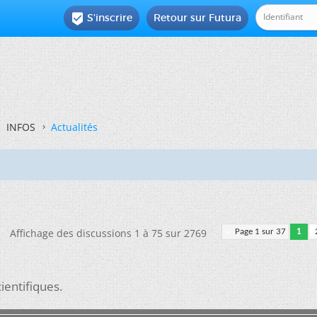
S'inscrire
Retour sur Futura

INFOS
Actualités
Affichage des discussions 1 à 75 sur 2769
Page 1 sur 37
1
ientifiques.