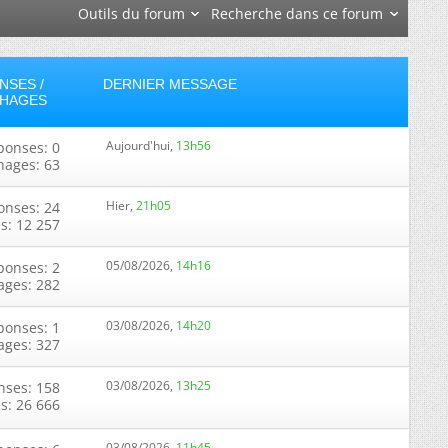
Outils du forum
Recherche dans ce forum
NSES /
DERNIER MESSAGE
CHAGES
Aujourd'hui,
13h56
ponses: 0
chages: 63
Hier,
21h05
onses: 24
s: 12 257
05/08/2026,
14h16
ponses: 2
ages: 282
03/08/2026,
14h20
ponses: 1
ages: 327
03/08/2026,
13h25
nses: 158
s: 26 666
03/08/2026,
11h45