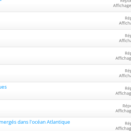
Répo
Affichage
Ré
Affich
Ré
Affich
Ré
Afficha
Ré
Affich
ques
Ré
Afficha
Rép
Afficha
mergés dans l'océan Atlantique
Ré
Afficha