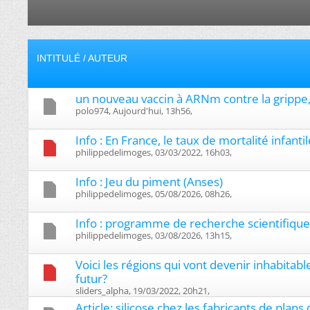
INTITULÉ
/
AUTEUR
un nouveau vaccin à ARNm contre la grippe,
polo974, Aujourd'hui, 13h56, ‎
Info : En France, le taux de mortalité infan
philippedelimoges, 03/03/2022, 16h03, ‎
Info : Jeu du piment (Anses)
philippedelimoges, 05/08/2026, 08h26, ‎
Info : programme de recherche scientifique
philippedelimoges, 03/08/2026, 13h15, ‎
Voici les régions qui vont devenir inhabitabl
futur?
sliders_alpha, 19/03/2022, 20h21, ‎
Article: silicose chez les fabricants de plans 