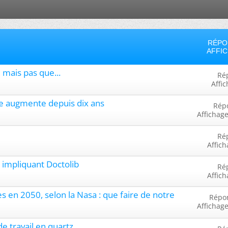
RÉPO
AFFI
 mais pas que...
Ré
Affi
tile augmente depuis dix ans
Rép
Affichage
Ré
Affich
 impliquant Doctolib
Ré
Affich
es en 2050, selon la Nasa : que faire de notre
Répo
Affichage
de travail en quartz