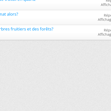
Ré
Affich
mat alors?
Rép
Afficha
bres fruitiers et des forêts?
Rép
Afficha