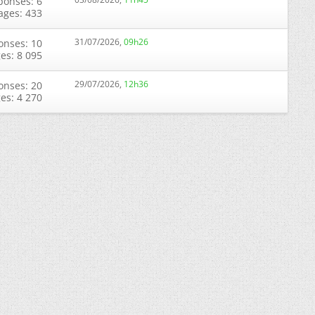
ponses: 6
ages: 433
31/07/2026,
09h26
onses: 10
ges: 8 095
29/07/2026,
12h36
onses: 20
ges: 4 270