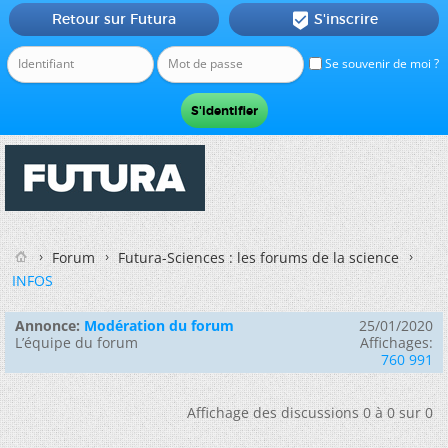
Retour sur Futura
S'inscrire

Se souvenir de moi ?
Forum
Futura-Sciences : les forums de la science
INFOS
Annonce:
Modération du forum
25/01/2020
L’équipe du forum
Affichages:
760 991
Affichage des discussions 0 à 0 sur 0