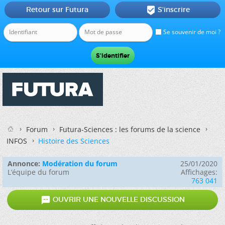
Retour sur Futura
S'inscrire

Se souvenir de moi ?
Forum
Futura-Sciences : les forums de la science
INFOS
Histoire des Sciences
Annonce:
Modération du forum
25/01/2020
L’équipe du forum
Affichages:
763 041

OUVRIR UNE NOUVELLE DISCUSSION