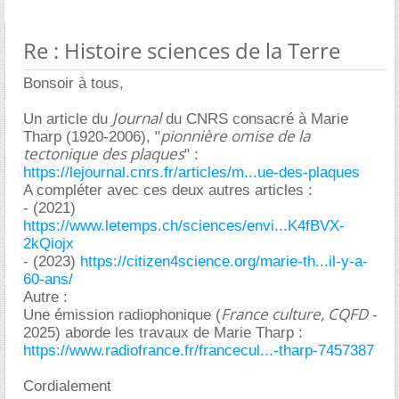
Re : Histoire sciences de la Terre
Bonsoir à tous,
Journal
Un article du
du CNRS consacré à Marie
pionnière omise de la
Tharp (1920-2006), "
tectonique des plaques
" :
https://lejournal.cnrs.fr/articles/m...ue-des-plaques
A compléter avec ces deux autres articles :
- (2021)
https://www.letemps.ch/sciences/envi...K4fBVX-
2kQiojx
- (2023)
https://citizen4science.org/marie-th...il-y-a-
60-ans/
Autre :
France culture, CQFD
Une émission radiophonique (
-
2025) aborde les travaux de Marie Tharp :
https://www.radiofrance.fr/francecul...-tharp-7457387
Cordialement