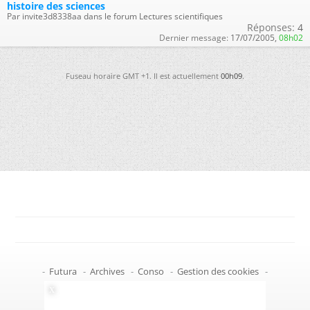
histoire des sciences
Par invite3d8338aa dans le forum Lectures scientifiques
Réponses:
4
Dernier message:
17/07/2005,
08h02
Fuseau horaire GMT +1. Il est actuellement
00h09
.
-
Futura
-
Archives
-
Conso
-
Gestion des cookies
-
Politique de confidentialité
-
Haut de page