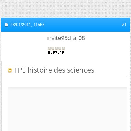
23/01/2011,
11h55
#1
invite95dfaf08
TPE histoire des sciences