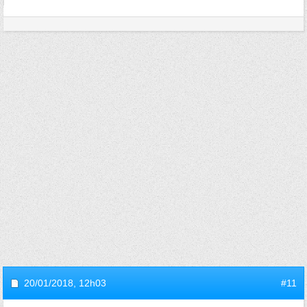
20/01/2018,
12h03
#11