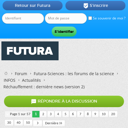
Retour sur Futura
S'inscrire

Se souvenir de moi ?
Forum
Futura-Sciences : les forums de la science
INFOS
Actualités
Réchauffement : dernière news (version 2)

RÉPONDRE À LA DISCUSSION
Page 1 sur 57
1
2
3
4
5
6
7
8
9
10
20
30
40
50
Dernière