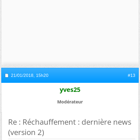
21/01/2018,
15h20
#13
yves25
Modérateur
Re : Réchauffement : dernière news
(version 2)