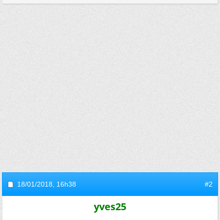
18/01/2018,
16h38
#2
yves25