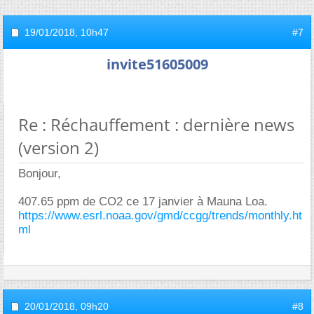
19/01/2018,
10h47
#7
invite51605009
Re : Réchauffement : dernière news
(version 2)
Bonjour,
407.65 ppm de CO2 ce 17 janvier à Mauna Loa.
https://www.esrl.noaa.gov/gmd/ccgg/trends/monthly.ht
ml
20/01/2018,
09h20
#8