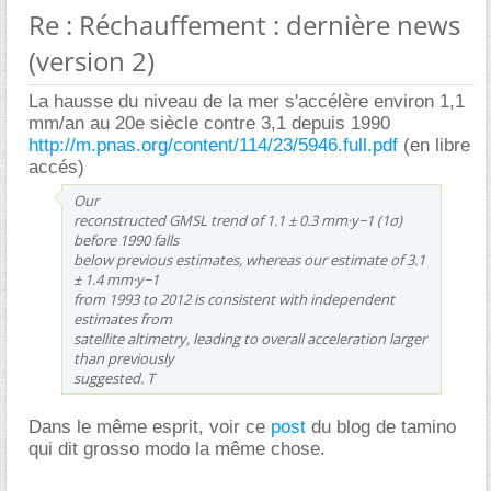
Re : Réchauffement : dernière news
(version 2)
La hausse du niveau de la mer s'accélère environ 1,1
mm/an au 20e siècle contre 3,1 depuis 1990
http://m.pnas.org/content/114/23/5946.full.pdf
(en libre
accés)
Our
reconstructed GMSL trend of 1.1 ± 0.3 mm·y−1 (1σ)
before 1990 falls
below previous estimates, whereas our estimate of 3.1
± 1.4 mm·y−1
from 1993 to 2012 is consistent with independent
estimates from
satellite altimetry, leading to overall acceleration larger
than previously
suggested. T
Dans le même esprit, voir ce
post
du blog de tamino
qui dit grosso modo la même chose.