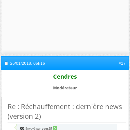
26/01/2018,
05h16
#17
Cendres
Modérateur
Re : Réchauffement : dernière news
(version 2)
Envoyé par
yves25