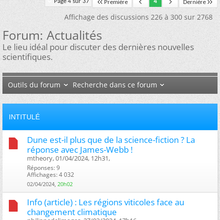
Page 4 sur 37
4
Première
Dernière
Affichage des discussions 226 à 300 sur 2768
Forum:
Actualités
Le lieu idéal pour discuter des dernières nouvelles
scientifiques.
Outils du forum
Recherche dans ce forum
INTITULÉ
Dune est-il plus que de la science-fiction ? La
réponse avec James-Webb !
mtheory, 01/04/2024, 12h31, ‎
Réponses: 9
Affichages: 4 032
02/04/2024,
20h02
Info (article) : Les régions viticoles face au
changement climatique