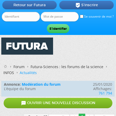
Retour sur Futura
S'inscrire

Se souvenir de moi ?
Forum
Futura-Sciences : les forums de la science
INFOS
Actualités
Annonce:
Modération du forum
25/01/2020
L’équipe du forum
Affichages:
761 794

OUVRIR UNE NOUVELLE DISCUSSION