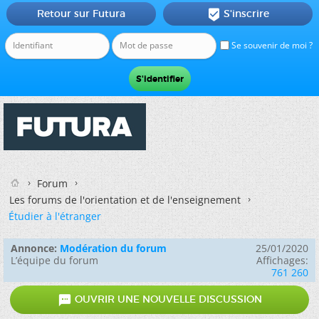
Retour sur Futura
S'inscrire

Se souvenir de moi ?
Forum
Les forums de l'orientation et de l'enseignement
Étudier à l'étranger
Annonce:
Modération du forum
25/01/2020
L’équipe du forum
Affichages:
761 260

OUVRIR UNE NOUVELLE DISCUSSION