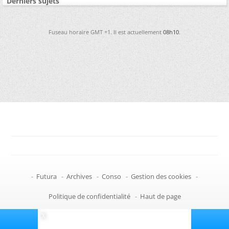
Derniers sujets
Fuseau horaire GMT +1. Il est actuellement
08h10
.
-
Futura
-
Archives
-
Conso
-
Gestion des cookies
-
Politique de confidentialité
-
Haut de page