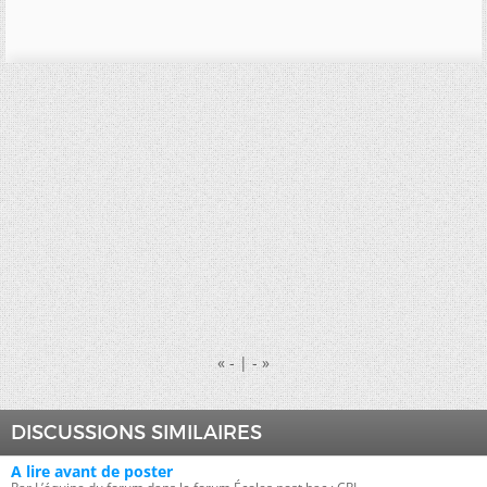
«
- | -
»
DISCUSSIONS SIMILAIRES
A lire avant de poster