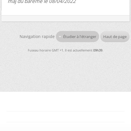
màj du barème le 08/04/2022
Navigation rapide
Étudier à l'étranger
Haut de page
Fuseau horaire GMT +1. Il est actuellement
09h39
.