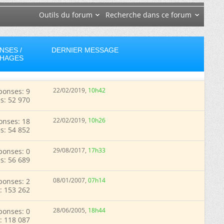
Outils du forum
Recherche dans ce forum
NSES /
DERNIER MESSAGE
CHAGES
22/02/2019,
10h42
ponses: 9
s: 52 970
22/02/2019,
10h26
onses: 18
s: 54 852
29/08/2017,
17h33
ponses: 0
s: 56 689
08/01/2007,
07h14
ponses: 2
: 153 262
28/06/2005,
18h44
ponses: 0
: 118 087