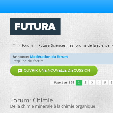
Forum
Futura-Sciences : les forums de la science
Annonce:
Modération du forum
L’équipe du forum

OUVRIR UNE NOUVELLE DISCUSSION
Page 1 sur 928
1
2
3
4
5
6
Forum:
Chimie
De la chimie minérale à la chimie organique...