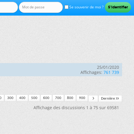
Se souvenir de moi ?
25/01/2020
Affichages:
761 739
0
300
400
500
600
700
800
900
Dernière
Affichage des discussions 1 à 75 sur 69581