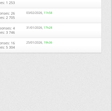
ges: 1 253
03/02/2026,
11h58
onses: 26
ges: 2 705
31/01/2026,
17h28
ponses: 4
ges: 3 746
25/01/2026,
19h36
onses: 16
ges: 5 304