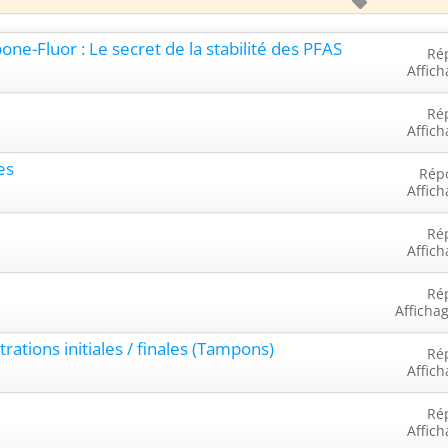
bone-Fluor : Le secret de la stabilité des PFAS
Ré
Affich
Ré
Affich
es
Rép
Affich
Ré
Affich
Ré
Afficha
ations initiales / finales (Tampons)
Ré
Affich
Ré
Affich