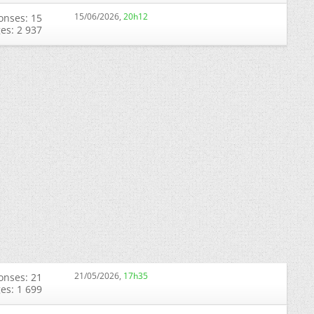
15/06/2026,
20h12
onses: 15
ges: 2 937
21/05/2026,
17h35
onses: 21
ges: 1 699