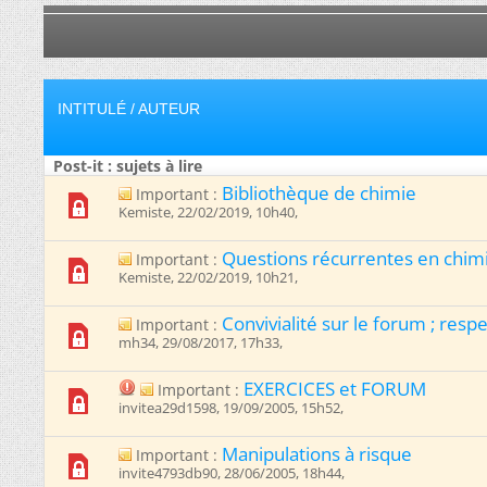
INTITULÉ
/
AUTEUR
Post-it : sujets à lire
Bibliothèque de chimie
Important :
Kemiste, 22/02/2019, 10h40, ‎
Questions récurrentes en chim
Important :
Kemiste, 22/02/2019, 10h21, ‎
Convivialité sur le forum ; respec
Important :
mh34, 29/08/2017, 17h33, ‎
EXERCICES et FORUM
Important :
invitea29d1598, 19/09/2005, 15h52, ‎
Manipulations à risque
Important :
invite4793db90, 28/06/2005, 18h44, ‎