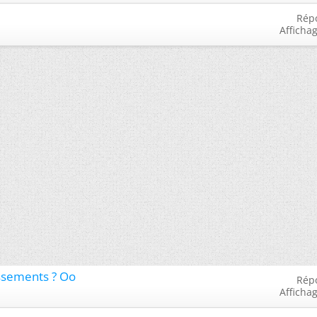
Rép
Afficha
issements ? Oo
Rép
Afficha