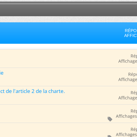
RÉPO
AFFI
Ré
Affichage
ie
Rép
Affichage
t de l'article 2 de la charte.
Ré
Affichage
Ré
Affichages
Ré
Affichages