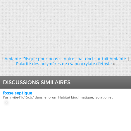
«
Amiante .Risque pour nous si notre chat dort sur toit Amianté
|
Polarité des polymères de cyanoacrylate d'éthyle
»
DISCUSSIONS SIMILAIRES
fosse septique
Par invite41c15cb7 dans le forum Habitat bioclimatique, isolation et
chauffage
Réponses:
3
Dernier message:
01/07/2009,
14h08
Conséquence du rejet 5kg de sucre par mois dans une fosse
septique?
Par invite100dfe01 dans le forum Bricolage et décoration