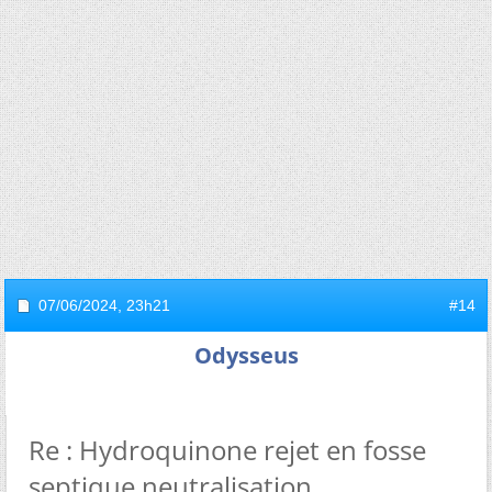
07/06/2024,
23h21
#14
Odysseus
Re : Hydroquinone rejet en fosse
septique neutralisation