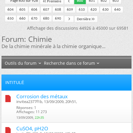
Page 600 sur 928
600
601
602
603
Première
604
605
606
607
608
609
610
620
630
640
650
660
670
680
690
Dernière
Affichage des discussions 44926 à 45000 sur 69581
Forum:
Chimie
De la chimie minérale à la chimie organique...
Outils du forum
Recherche dans ce forum
INTITULÉ
Corrosion des métaux
invitea2377f1b, 13/09/2009, 20h51, ‎
Réponses: 1
Affichages: 11 273
13/09/2009,
22h35
CuSO4, pH2O