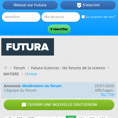
Retour sur Futura
S'inscrire

Se souvenir de moi ?
Forum
Futura-Sciences : les forums de la science
MATIERE
Chimie
Annonce:
Modération du forum
25/01/2020
L’équipe du forum
Affichages:
762 779

OUVRIR UNE NOUVELLE DISCUSSION