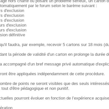
e hors charte ou posant un problème sérieux, un carton d'u
tomatiquement par le forum selon le barème suivant :
rs d'exclusion
rs d'exclusion
rs d'exclusion
urs d'exclusion
urs d'exclusion
sion définitive
 qu'il faudra, par exemple, recevoir 5 cartons sur 18 mois (d
ant la période de validité d'un carton en prolonge la durée d
a accompagné d'un bref message privé automatique d'explic
rront être appliquées indépendamment de cette procédure.
nombre de points ne seront visibles que des seuls intéressés 
t tout d'être pédagogique et non punitif.
ctuelles pourront évoluer en fonction de l’expérience acquis
ération