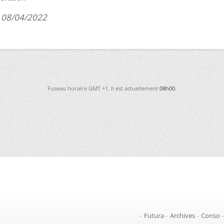
 08/04/2022
Fuseau horaire GMT +1. Il est actuellement
08h00
.
-
Futura
-
Archives
-
Conso
-