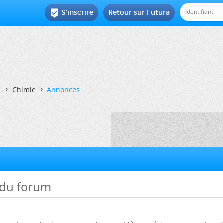
S'inscrire
Retour sur Futura

E
Chimie
Annonces
 du forum