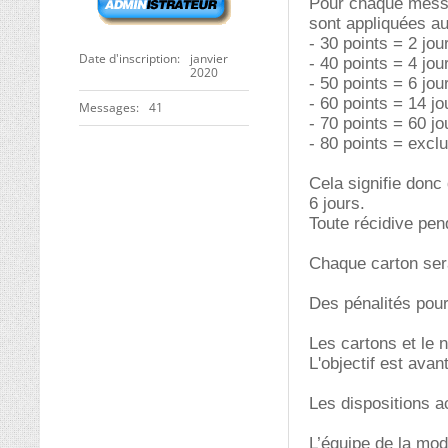
Pour chaque messag
sont appliquées au
- 30 points = 2 jou
Date d'inscription
janvier
- 40 points = 4 jou
2020
- 50 points = 6 jou
- 60 points = 14 jo
Messages
41
- 70 points = 60 jo
- 80 points = exclu
Cela signifie donc
6 jours.
Toute récidive pend
Chaque carton ser
Des pénalités pou
Les cartons et le 
L'objectif est avan
Les dispositions a
L’équipe de la mod