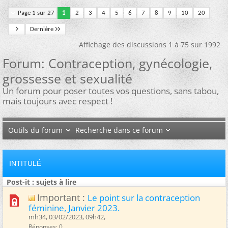
Page 1 sur 27
1
2
3
4
5
6
7
8
9
10
20
Dernière
Affichage des discussions 1 à 75 sur 1992
Forum:
Contraception, gynécologie,
grossesse et sexualité
Un forum pour poser toutes vos questions, sans tabou,
mais toujours avec respect !
Outils du forum
Recherche dans ce forum
INTITULÉ
Post-it : sujets à lire
Important :
Le point sur la contraception
féminine, Janvier 2023.
mh34, 03/02/2023, 09h42, ‎
Réponses: 0