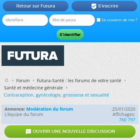
Retour sur Futura
S'inscrire

Se souvenir de moi ?
Forum
Futura-Santé : les forums de votre santé
Santé et médecine générale
Contraception, gynécologie, grossesse et sexualité
Annonce:
Modération du forum
25/01/2020
L’équipe du forum
Affichages:
760 797

OUVRIR UNE NOUVELLE DISCUSSION