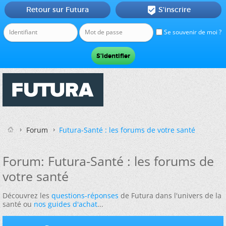
Retour sur Futura
S'inscrire

Se souvenir de moi ?
Forum
Futura-Santé : les forums de votre santé
Forum:
Futura-Santé : les forums de
votre santé
Découvrez les
questions-réponses
de Futura dans l'univers de la
santé ou
nos guides d'achat
...