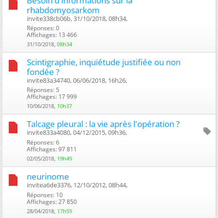
Besoin d'informations sur la
rhabdomyosarkom
invite338cb06b, 31/10/2018, 08h34, ‎
Réponses: 0
Affichages: 13 466
31/10/2018,
08h34
Scintigraphie, inquiétude justifiée ou non
fondée ?
invite83a34740, 06/06/2018, 16h26, ‎
Réponses: 5
Affichages: 17 999
10/06/2018,
10h37
Talcage pleural : la vie après l'opération ?
invite833a4080, 04/12/2015, 09h36, ‎
Réponses: 6
Affichages: 97 811
02/05/2018,
19h49
neurinome
invitea6de3376, 12/10/2012, 08h44, ‎
Réponses: 10
Affichages: 27 850
28/04/2018,
17h59