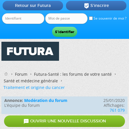
Retour sur Futura
S'inscrire

Se souvenir de moi ?
Forum
Futura-Santé : les forums de votre santé
Santé et médecine générale
Traitement et origine du cancer
Annonce:
Modération du forum
25/01/2020
L’équipe du forum
Affichages:
761 079

OUVRIR UNE NOUVELLE DISCUSSION