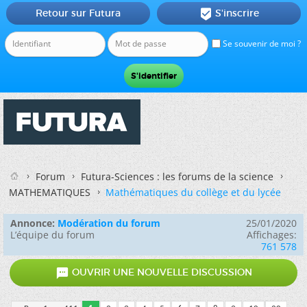
Retour sur Futura
S'inscrire

Se souvenir de moi ?
Forum
Futura-Sciences : les forums de la science
MATHEMATIQUES
Mathématiques du collège et du lycée
Annonce:
Modération du forum
25/01/2020
L’équipe du forum
Affichages:
761 578

OUVRIR UNE NOUVELLE DISCUSSION