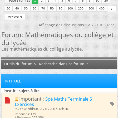
Page 1 sur 411
1
2
3
4
5
6
7
8
9
10
20
30
40
50
60
70
80
90
100
200
300
400
Dernière
Affichage des discussions 1 à 75 sur 30772
Forum:
Mathématiques du collège et
du lycée
Les mathématiques du collège au lycée.
Outils du forum
Recherche dans ce forum
INTITULÉ
Post-it : sujets à lire
Important :
Spé Maths Terminale S
Exercices
invite787dfb08, 20/10/2007, 18h20, ‎
Réponses: 179
Affichages: 276 356