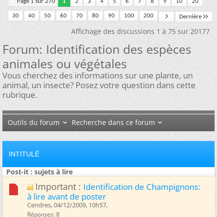
Page 1 sur 270
1
2
3
4
5
6
7
8
9
10
20
30
40
50
60
70
80
90
100
200
Dernière
Affichage des discussions 1 à 75 sur 20177
Forum:
Identification des espèces
animales ou végétales
Vous cherchez des informations sur une plante, un
animal, un insecte? Posez votre question dans cette
rubrique.
Outils du forum
Recherche dans ce forum
INTITULÉ
Post-it : sujets à lire
Important :
Identification de Champignons:
à lire avant de poster
Cendres, 04/12/2009, 10h57, ‎
Réponses: 8