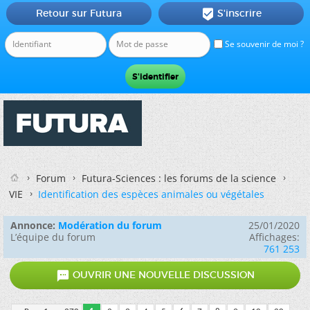
Retour sur Futura
S'inscrire

Se souvenir de moi ?
Forum
Futura-Sciences : les forums de la science
VIE
Identification des espèces animales ou végétales
Annonce:
Modération du forum
25/01/2020
L’équipe du forum
Affichages:
761 253

OUVRIR UNE NOUVELLE DISCUSSION