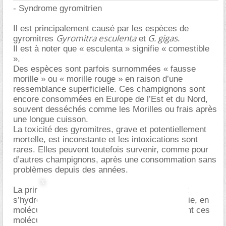
- Syndrome gyromitrien
Il est principalement causé par les espèces de
Gyromitra esculenta
G. gigas
gyromitres
et
.
Il est à noter que « esculenta » signifie « comestible
».
Des espèces sont parfois surnommées « fausse
morille » ou « morille rouge » en raison d’une
ressemblance superficielle. Ces champignons sont
encore consommées en Europe de l’Est et du Nord,
souvent desséchés comme les Morilles ou frais après
une longue cuisson.
La toxicité des gyromitres, grave et potentiellement
mortelle, est inconstante et les intoxications sont
rares. Elles peuvent toutefois survenir, comme pour
d’autres champignons, après une consommation sans
problèmes depuis des années.
La principale toxine est la gyromitrine, qui peut
s’hydrolyser, puis ensuite s’acétyler dans le foie, en
molécules de la famille des hydrazines. Ce sont ces
molécules qui provoquent les symptômes de