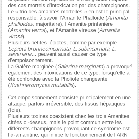
des cas mortels d’intoxication par des champignons.
Le « trio des amanites mortelles » en est le principal
Amanita
responsable, à savoir l’Amanite Phalloïde (
phalloides
, majoritaire), l’Amanite printanière
Amanita verna
Amanita
(
), et l’Amanite vireuse (
virosa
).
Plusieurs petites lépiotes, comme par exemple
Lepiota brunneoincarnata, L. subincarnata, L.
severiana
peuvent aussi causer ce type
d’empoisonnement.
Galerina marginata
La Galère marginée (
) a provoqué
également des intoxications de ce type, lorsqu’elle a
été confondue avec la Pholiote changeante
Kuehneromyces mutabilis
(
).
Cet empoisonnement consiste principalement en une
attaque, parfois irréversible, des tissus hépatiques
(foie).
Plusieurs toxines coexistent chez les trois Amanites
citées ci-dessus, mais le point commun entre les
différents champignons provoquant ce syndrome est
l’α-amanitine, qui inhibe le fonctionnement de l’ARN