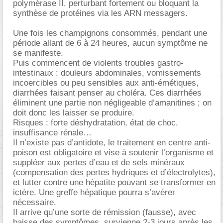
polymérase II, perturbant fortement ou bloquant la
synthèse de protéines via les ARN messagers.
Une fois les champignons consommés, pendant une
période allant de 6 à 24 heures, aucun symptôme ne
se manifeste.
Puis commencent de violents troubles gastro-
intestinaux : douleurs abdominales, vomissements
incoercibles ou peu sensibles aux anti-émétiques,
diarrhées faisant penser au choléra. Ces diarrhées
éliminent une partie non négligeable d’amanitines ; on
doit donc les laisser se produire.
Risques : forte déshydratation, état de choc,
insuffisance rénale
Il n’existe pas d’antidote, le traitement en centre anti-
poison est obligatoire et vise à soutenir l’organisme et
suppléer aux pertes d’eau et de sels minéraux
(compensation des pertes hydriques et d’électrolytes),
et lutter contre une hépatite pouvant se transformer en
ictère. Une greffe hépatique pourra s’avérer
nécessaire.
Il arrive qu’une sorte de rémission (fausse), avec
baisse des symptômes, survienne 2-3 jours après les