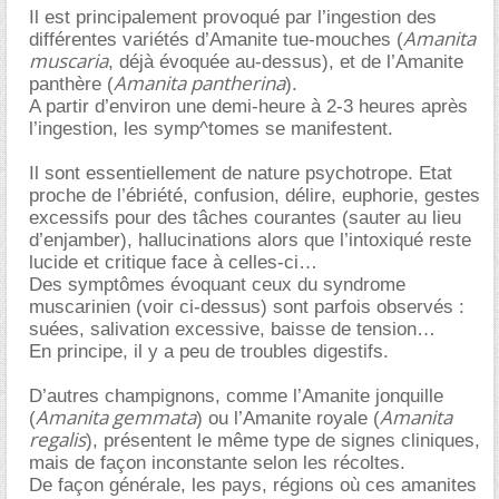
Il est principalement provoqué par l’ingestion des
Amanita
différentes variétés d’Amanite tue-mouches (
muscaria
, déjà évoquée au-dessus), et de l’Amanite
Amanita pantherina
panthère (
).
A partir d’environ une demi-heure à 2-3 heures après
l’ingestion, les symp^tomes se manifestent.
Il sont essentiellement de nature psychotrope. Etat
proche de l’ébriété, confusion, délire, euphorie, gestes
excessifs pour des tâches courantes (sauter au lieu
d’enjamber), hallucinations alors que l’intoxiqué reste
lucide et critique face à celles-ci
Des symptômes évoquant ceux du syndrome
muscarinien (voir ci-dessus) sont parfois observés :
suées, salivation excessive, baisse de tension
En principe, il y a peu de troubles digestifs.
D’autres champignons, comme l’Amanite jonquille
Amanita gemmata
Amanita
(
) ou l’Amanite royale (
regalis
), présentent le même type de signes cliniques,
mais de façon inconstante selon les récoltes.
De façon générale, les pays, régions où ces amanites