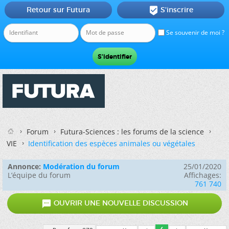
Retour sur Futura
S'inscrire

Se souvenir de moi ?
Forum
Futura-Sciences : les forums de la science
VIE
Identification des espèces animales ou végétales
Annonce:
Modération du forum
25/01/2020
L’équipe du forum
Affichages:
761 740

OUVRIR UNE NOUVELLE DISCUSSION