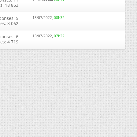
s: 18 863
13/07/2022,
08h32
ponses: 5
ges: 3 062
13/07/2022,
07h22
ponses: 6
ges: 4 719