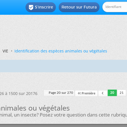
S'inscrire
Retour sur Futura

VIE
Identification des espèces animales ou végétales
426 à 1500 sur 20176
Page 20 sur 270
20
21
Première
animales ou végétales
nimal, un insecte? Posez votre question dans cette rubriq