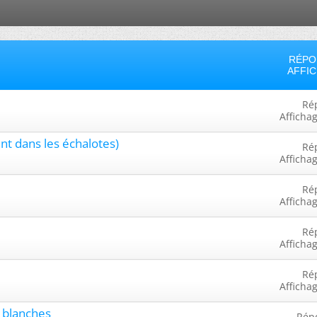
RÉPO
AFFI
Ré
Afficha
nt dans les échalotes)
Ré
Afficha
Ré
Afficha
Ré
Afficha
Ré
Afficha
s blanches
Rép