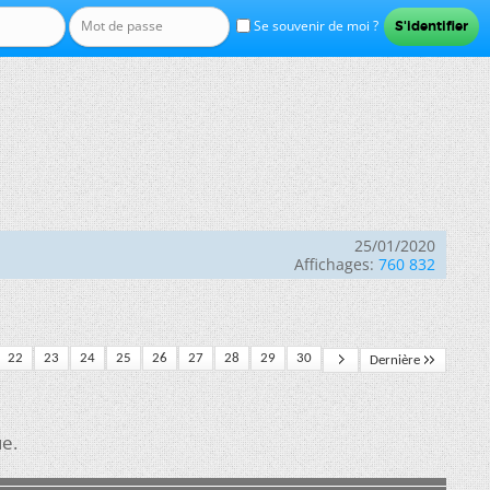
Se souvenir de moi ?
25/01/2020
Affichages:
760 832
22
23
24
25
26
27
28
29
30
Dernière
ue.