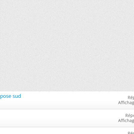
expose sud
Ré
Afficha
Rép
Afficha
Ré