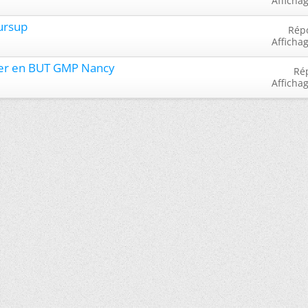
Afficha
ursup
Rép
Afficha
ller en BUT GMP Nancy
Ré
Afficha