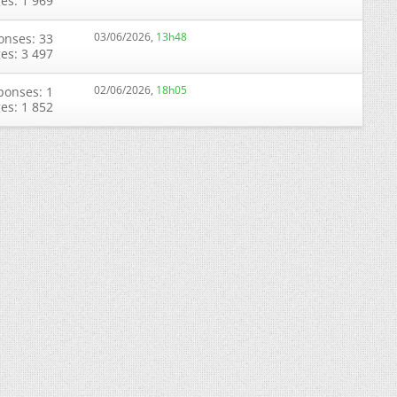
ges: 1 969
03/06/2026,
13h48
onses: 33
ges: 3 497
02/06/2026,
18h05
ponses: 1
ges: 1 852