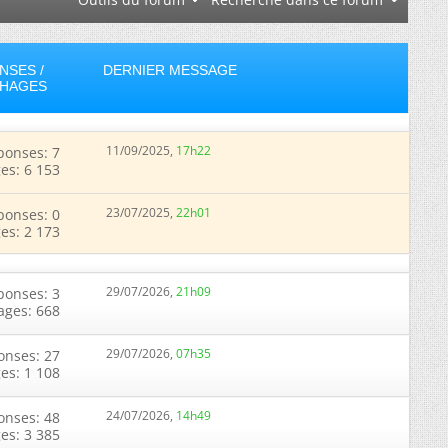
NSES /
DERNIER MESSAGE
CHAGES
11/09/2025,
17h22
ponses: 7
ges: 6 153
23/07/2025,
22h01
ponses: 0
ges: 2 173
29/07/2026,
21h09
ponses: 3
ages: 668
29/07/2026,
07h35
onses: 27
ges: 1 108
24/07/2026,
14h49
onses: 48
ges: 3 385