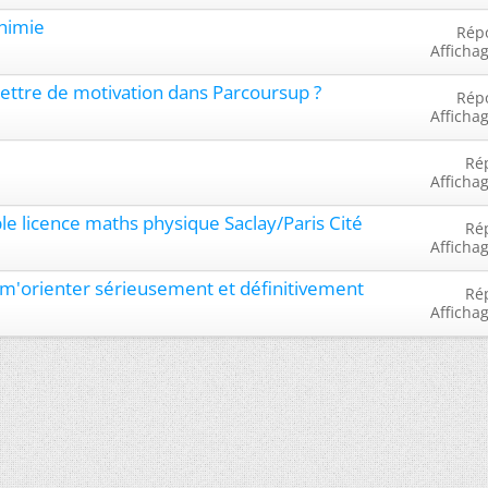
himie
Rép
Afficha
lettre de motivation dans Parcoursup ?
Rép
Afficha
Ré
Afficha
le licence maths physique Saclay/Paris Cité
Ré
Afficha
x m'orienter sérieusement et définitivement
Ré
Afficha