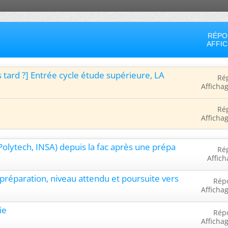
RÉPO
AFFI
us tard ?] Entrée cycle étude supérieure, LA
Ré
Afficha
Ré
Afficha
Polytech, INSA) depuis la fac après une prépa
Ré
Affich
préparation, niveau attendu et poursuite vers
Rép
Afficha
ie
Rép
Afficha