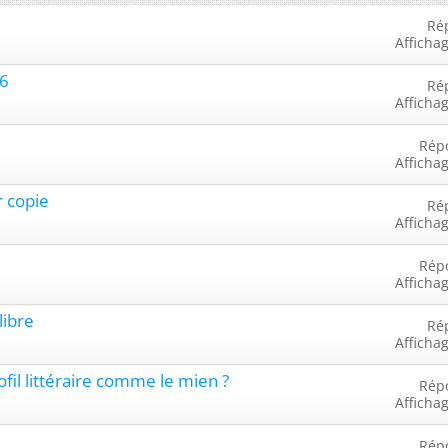
Ré
Afficha
26
Ré
Afficha
Rép
Afficha
r copie
Ré
Afficha
Rép
Afficha
libre
Ré
Afficha
ofil littéraire comme le mien ?
Rép
Afficha
Rép