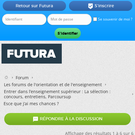
Retour sur Futura
S'inscrire

Se souvenir de moi ?
Forum
Les forums de l'orientation et de l'enseignement
Entrer dans l’enseignement supérieur : La sélection :
concours, entretiens, Parcoursup
Esce que j’ai mes chances ?

RÉPONDRE À LA DISCUSSION
Affichage des résultats 1 à 6 sur 6