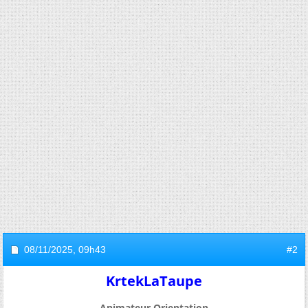
08/11/2025,
09h43
#2
KrtekLaTaupe
Animateur Orientation