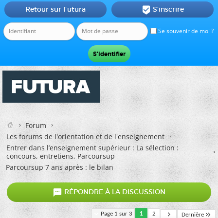
Retour sur Futura
S'inscrire

Se souvenir de moi ?
Forum
Les forums de l'orientation et de l'enseignement
Entrer dans l’enseignement supérieur : La sélection :
concours, entretiens, Parcoursup
Parcoursup 7 ans après : le bilan

RÉPONDRE À LA DISCUSSION
Page 1 sur 3
1
2
Dernière