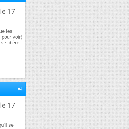
le 17
ue les
 pour voir)
 se libère
#4
le 17
u'il se