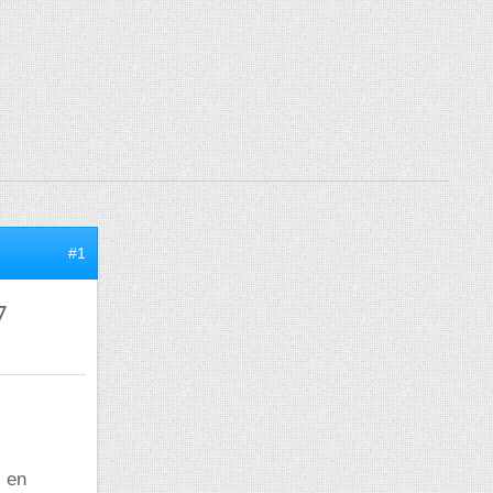
#1
7
x en