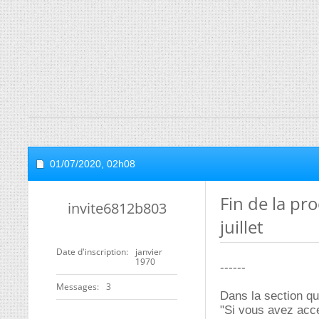
01/07/2020,
02h08
Fin de la pr
invite6812b803
juillet
Date d'inscription
janvier
1970
------
Messages
3
Dans la section que
"Si vous avez acc