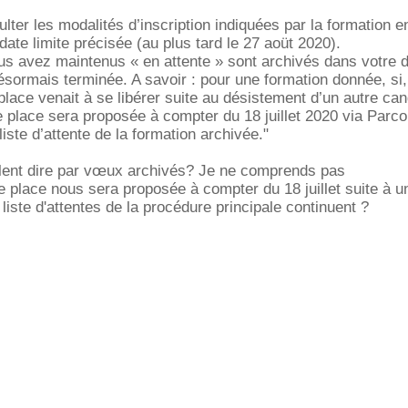
lter les modalités d’inscription indiquées par la formation e
date limite précisée (au plus tard le 27 aoüt 2020).
s avez maintenus « en attente » sont archivés dans votre d
ésormais terminée. A savoir : pour une formation donnée, si, 
place venait à se libérer suite au désistement d’un autre can
te place sera proposée à compter du 18 juillet 2020 via Parc
 liste d’attente de la formation archivée."
eulent dire par vœux archivés? Je ne comprends pas
place nous sera proposée à compter du 18 juillet suite à u
liste d'attentes de la procédure principale continuent ?