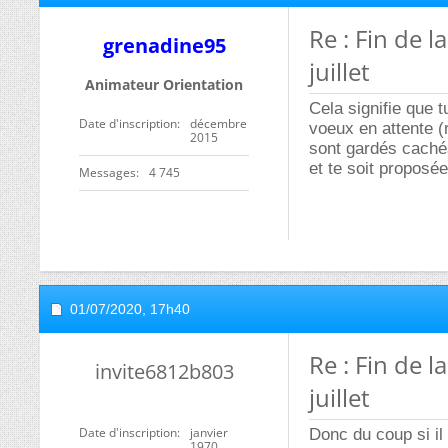
Re : Fin de 
grenadine95
juillet
Animateur Orientation
Cela signifie que 
Date d'inscription
décembre
voeux en attente (r
2015
sont gardés cachés
et te soit proposée
Messages
4 745
01/07/2020,
17h40
Re : Fin de 
invite6812b803
juillet
Date d'inscription
janvier
Donc du coup si il 
1970