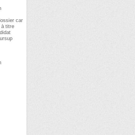
n
ossier car
à titre
didat
oursup
n