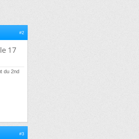
#2
le 17
ut du 2nd
#3