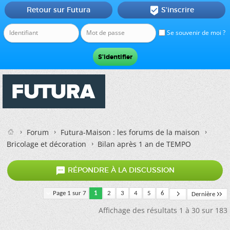
Retour sur Futura
S'inscrire

Se souvenir de moi ?
Forum
Futura-Maison : les forums de la maison
Bricolage et décoration
Bilan après 1 an de TEMPO

RÉPONDRE À LA DISCUSSION
Page 1 sur 7
1
2
3
4
5
6
Dernière
Affichage des résultats 1 à 30 sur 183