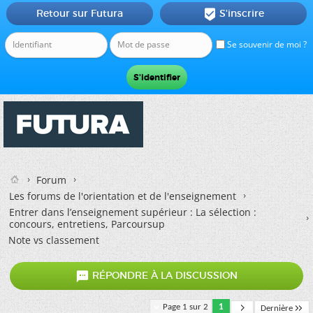
Retour sur Futura
S'inscrire

Se souvenir de moi ?
Forum
Les forums de l'orientation et de l'enseignement
Entrer dans l’enseignement supérieur : La sélection :
concours, entretiens, Parcoursup
Note vs classement

RÉPONDRE À LA DISCUSSION
Page 1 sur 2
1
Dernière