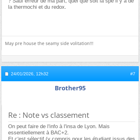
? Sauf erreur de ma part, quel que soit la spé il y a de
la thermochi et du redox.
May pre house the seamy side volitation!!!
24/01/2026,
12h32
#7
Brother95
Re : Note vs classement
On peut faire de l'info à l'insa de Lyon. Mais
essentiellement à BAC+2.
Et c'est sélectif (y compris pour les étudiant issus des