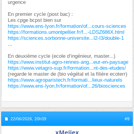
urgence
En premier cycle (post bac) :
Les cpge bcpst bien sur
https://www.ens-lyon.fr/formation/of...cours-sciences
https://formations.umontpellier.fr/f...-LDSZ686X.html
https://sciences.sorbonne-universite...l2-l3/double-1
...
En deuxième cycle (ecole d’ingénieur, master...)
https://www.institut-agro-rennes-ang...eur-en-paysage
https://www.vetagro-sup.fr/formation...nt-des-etudes/
(regarde le master de (bio végétal et la filière ecoterr)
https://www.agroparistech.fr/formati...lieux-naturels
https://www.ens-lyon.fr/formation/of...26/biosciences
22/06/2026,
20h39
#9
xMeijex