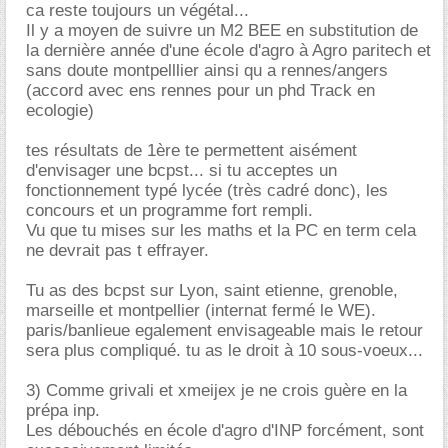
ca reste toujours un végétal...
Il y a moyen de suivre un M2 BEE en substitution de
la dernière année d'une école d'agro à Agro paritech et
sans doute montpelllier ainsi qu a rennes/angers
(accord avec ens rennes pour un phd Track en
ecologie)
tes résultats de 1ère te permettent aisément
d'envisager une bcpst... si tu acceptes un
fonctionnement typé lycée (très cadré donc), les
concours et un programme fort rempli.
Vu que tu mises sur les maths et la PC en term cela
ne devrait pas t effrayer.
Tu as des bcpst sur Lyon, saint etienne, grenoble,
marseille et montpellier (internat fermé le WE).
paris/banlieue egalement envisageable mais le retour
sera plus compliqué. tu as le droit à 10 sous-voeux...
3) Comme grivali et xmeijex je ne crois guère en la
prépa inp.
Les débouchés en école d'agro d'INP forcément, sont