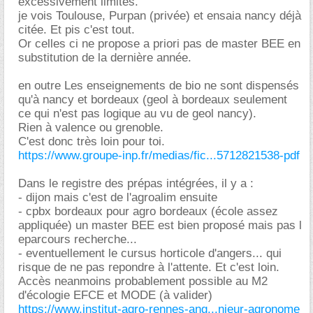
excessivement limités.
je vois Toulouse, Purpan (privée) et ensaia nancy déjà
citée. Et pis c'est tout.
Or celles ci ne propose a priori pas de master BEE en
substitution de la dernière année.
en outre Les enseignements de bio ne sont dispensés
qu'à nancy et bordeaux (geol à bordeaux seulement
ce qui n'est pas logique au vu de geol nancy).
Rien à valence ou grenoble.
C'est donc très loin pour toi.
https://www.groupe-inp.fr/medias/fic...5712821538-pdf
Dans le registre des prépas intégrées, il y a :
- dijon mais c'est de l'agroalim ensuite
- cpbx bordeaux pour agro bordeaux (école assez
appliquée) un master BEE est bien proposé mais pas l
eparcours recherche...
- eventuellement le cursus horticole d'angers... qui
risque de ne pas repondre à l'attente. Et c'est loin.
Accès neanmoins probablement possible au M2
d'écologie EFCE et MODE (à valider)
https://www.institut-agro-rennes-ang...nieur-agronome