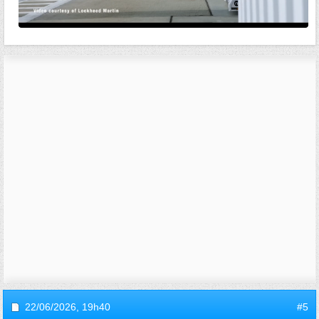
22/06/2026,
19h40
#5