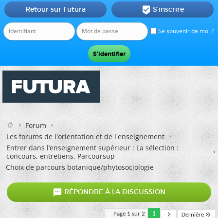
Retour sur Futura
S'inscrire

Se souvenir de moi ?
Forum
Les forums de l'orientation et de l'enseignement
Entrer dans l’enseignement supérieur : La sélection :
concours, entretiens, Parcoursup
Choix de parcours botanique/phytosociologie

RÉPONDRE À LA DISCUSSION
Page 1 sur 2
1
Dernière