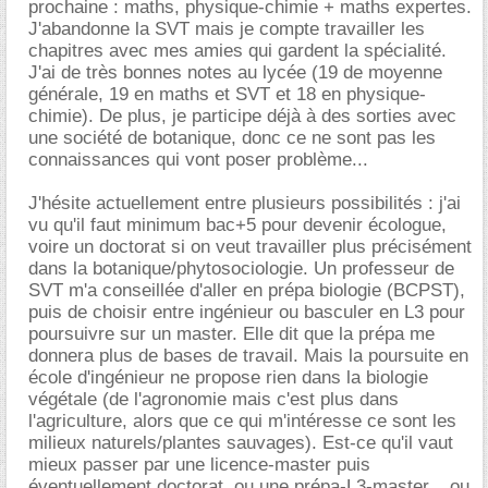
prochaine : maths, physique-chimie + maths expertes.
J'abandonne la SVT mais je compte travailler les
chapitres avec mes amies qui gardent la spécialité.
J'ai de très bonnes notes au lycée (19 de moyenne
générale, 19 en maths et SVT et 18 en physique-
chimie). De plus, je participe déjà à des sorties avec
une société de botanique, donc ce ne sont pas les
connaissances qui vont poser problème...
J'hésite actuellement entre plusieurs possibilités : j'ai
vu qu'il faut minimum bac+5 pour devenir écologue,
voire un doctorat si on veut travailler plus précisément
dans la botanique/phytosociologie. Un professeur de
SVT m'a conseillée d'aller en prépa biologie (BCPST),
puis de choisir entre ingénieur ou basculer en L3 pour
poursuivre sur un master. Elle dit que la prépa me
donnera plus de bases de travail. Mais la poursuite en
école d'ingénieur ne propose rien dans la biologie
végétale (de l'agronomie mais c'est plus dans
l'agriculture, alors que ce qui m'intéresse ce sont les
milieux naturels/plantes sauvages). Est-ce qu'il vaut
mieux passer par une licence-master puis
éventuellement doctorat, ou une prépa-L3-master... ou