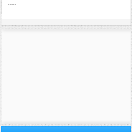
-----