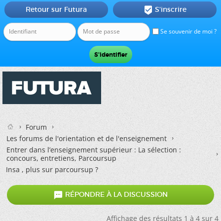
Retour sur Futura
S'inscrire

Se souvenir de moi ?
Forum
Les forums de l'orientation et de l'enseignement
Entrer dans l’enseignement supérieur : La sélection :
concours, entretiens, Parcoursup
Insa , plus sur parcoursup ?

RÉPONDRE À LA DISCUSSION
Affichage des résultats 1 à 4 sur 4