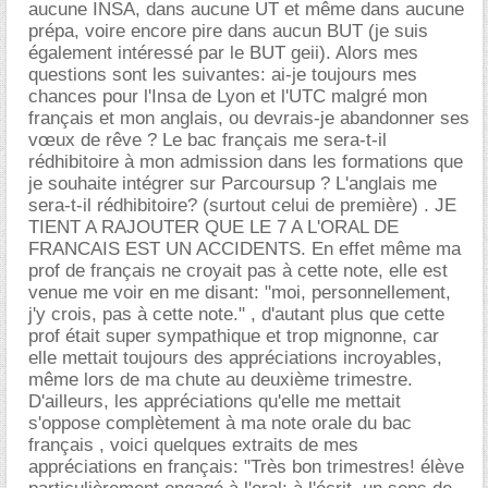
aucune INSA, dans aucune UT et même dans aucune
prépa, voire encore pire dans aucun BUT (je suis
également intéressé par le BUT geii). Alors mes
questions sont les suivantes: ai-je toujours mes
chances pour l'Insa de Lyon et l'UTC malgré mon
français et mon anglais, ou devrais-je abandonner ses
vœux de rêve ? Le bac français me sera-t-il
rédhibitoire à mon admission dans les formations que
je souhaite intégrer sur Parcoursup ? L'anglais me
sera-t-il rédhibitoire? (surtout celui de première) . JE
TIENT A RAJOUTER QUE LE 7 A L'ORAL DE
FRANCAIS EST UN ACCIDENTS. En effet même ma
prof de français ne croyait pas à cette note, elle est
venue me voir en me disant: "moi, personnellement,
j'y crois, pas à cette note." , d'autant plus que cette
prof était super sympathique et trop mignonne, car
elle mettait toujours des appréciations incroyables,
même lors de ma chute au deuxième trimestre.
D'ailleurs, les appréciations qu'elle me mettait
s'oppose complètement à ma note orale du bac
français , voici quelques extraits de mes
appréciations en français: "Très bon trimestres! élève