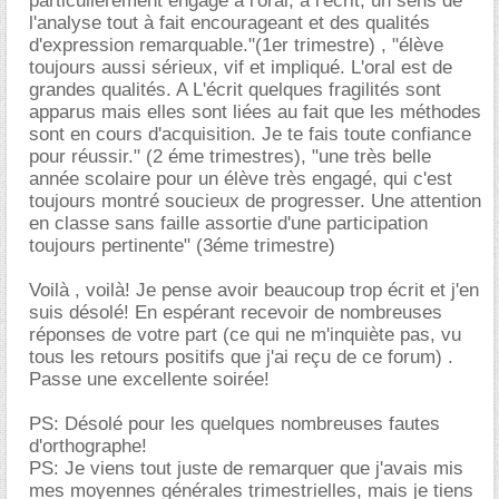
particulièrement engagé à l'oral; à l'écrit, un sens de
l'analyse tout à fait encourageant et des qualités
d'expression remarquable."(1er trimestre) , "élève
toujours aussi sérieux, vif et impliqué. L'oral est de
grandes qualités. A L'écrit quelques fragilités sont
apparus mais elles sont liées au fait que les méthodes
sont en cours d'acquisition. Je te fais toute confiance
pour réussir." (2 éme trimestres), "une très belle
année scolaire pour un élève très engagé, qui c'est
toujours montré soucieux de progresser. Une attention
en classe sans faille assortie d'une participation
toujours pertinente" (3éme trimestre)
Voilà , voilà! Je pense avoir beaucoup trop écrit et j'en
suis désolé! En espérant recevoir de nombreuses
réponses de votre part (ce qui ne m'inquiète pas, vu
tous les retours positifs que j'ai reçu de ce forum) .
Passe une excellente soirée!
PS: Désolé pour les quelques nombreuses fautes
d'orthographe!
PS: Je viens tout juste de remarquer que j'avais mis
mes moyennes générales trimestrielles, mais je tiens