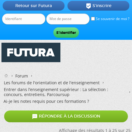
Retour sur Futura
S'inscrire

Se souvenir de moi ?
Forum
Les forums de l'orientation et de l'enseignement
Entrer dans l’enseignement supérieur : La sélection :
concours, entretiens, Parcoursup
Ai-je les notes requis pour ces formations ?

RÉPONDRE À LA DISCUSSION
Affichage des résultats 1 à 25 sur 25