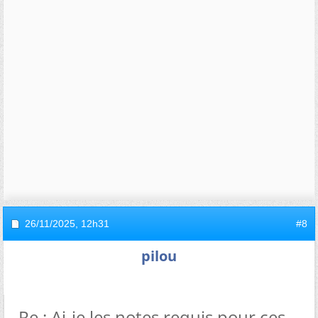
26/11/2025,
12h31
#8
pilou
Re : Ai-je les notes requis pour ces