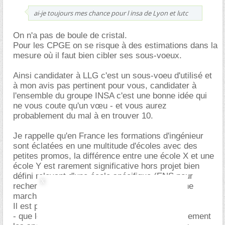
ai-je toujours mes chance pour l insa de Lyon et lutc
On n'a pas de boule de cristal.
Pour les CPGE on se risque à des estimations dans la
mesure où il faut bien cibler ses sous-voeux.
Ainsi candidater à LLG c'est un sous-voeu d'utilisé et
à mon avis pas pertinent pour vous, candidater à
l'ensemble du groupe INSA c'est une bonne idée qui
ne vous coute qu'un vœu - et vous aurez
probablement du mal à en trouver 10.
Je rappelle qu'en France les formations d'ingénieur
sont éclatées en une multitude d'écoles avec des
petites promos, la différence entre une école X et une
école Y est rarement significative hors projet bien
défini relevant d'une école spécifique (ENS pour
recherche, école militaire, ENSM pour la marine
marchande...).
Il est plus important de vérifier:
- que les écoles envisagées proposent effectivement