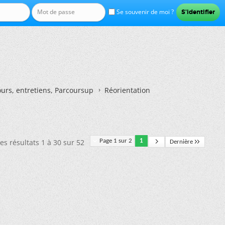
Se souvenir de moi ?
ours, entretiens, Parcoursup
Réorientation
es résultats 1 à 30 sur 52
Page 1 sur 2
1
Dernière