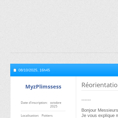
08/10/2025,
16h45
Réorientati
MyzPlimssess
------
Date d'inscription
octobre
2025
Bonjour Messieur
Je vous explique m
Localisation
Poitiers