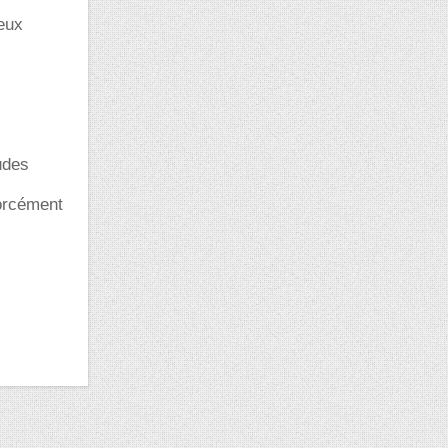
peux
udes
forcément