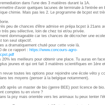
 remediation dans l'une des 3 matières durant la 1A.
rmettre d'avoir quelques lacunes de terminale à l'entrée en 
que chimie. Mais pas les 2. Le programme de bcpst est très
éorie.
très peu de chances d'être admise en prépa bcpst à 21ans a
 très peu sélective, loin de chez toi et/ou privée.
ément dommageable car tes chances de décrocher une ecole
t ton seul objectif.
es a dramatiquement chuté pour cette voie là.
0 de ce rapport :
https://www.concours-agro-
bcpst.pdf
les 20% les meilleurs pour obtenir une place. Tu auras en face
plus jeunes et qui ont fait 3 matières scientifiques en 1ère 
 revue toutes les options pour rejoindre une école véto y c
t dans tes moyens (penser à la belgique notamment).
lutôt après un master de bio (genre BEE) post licence de bio
t comptes tu en vivre ?
dans la psy mais orientée vers les animaux tu peux tenter l'é