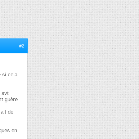
#2
 si cela
 svt
st guère
ait de
iques en