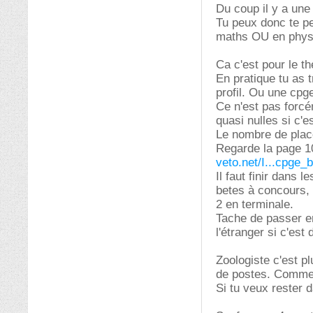
Du coup il y a une
Tu peux donc te pe
maths OU en physi
Ca c'est pour le th
En pratique tu as 
profil. Ou une cpge
Ce n'est pas forc
quasi nulles si c'es
Le nombre de plac
Regarde la page 1
veto.net/I...cpge_
Il faut finir dans 
betes à concours, 
2 en terminale.
Tache de passer en
l'étranger si c'es
Zoologiste c'est p
de postes. Commen
Si tu veux rester 