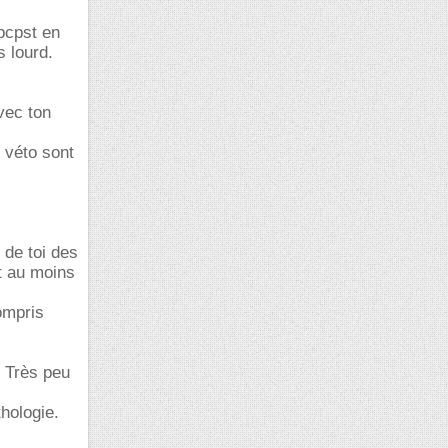
bcpst en
 lourd.
vec ton
 véto sont
 de toi des
et au moins
ompris
. Très peu
thologie.