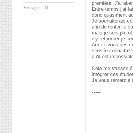
première. J'ai ab
Messages
11
Entre temps j'ai f
donc quasiment au
Je souhaiterais co
afin de tenter le c
mais je suis plutôt
d'y retourner je pe
Auriez vous des co
sensée connaitre ?
qu'il est impossib
Cela me stresse én
intégrer ces étude
Je vous remercie 
-----