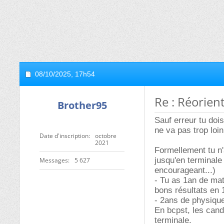
08/10/2025,
17h54
Re : Réorien
Brother95
Sauf erreur tu do
ne va pas trop loin
Date d'inscription
octobre
2021
Formellement tu n'
jusqu'en terminale
Messages
5 627
encourageant...)
- Tu as 1an de mat
bons résultats en 
- 2ans de physique
En bcpst, les cand
terminale.