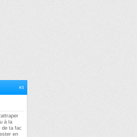
#3
Rattraper
u à la
 de ta fac
rester en