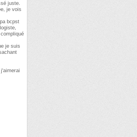
sé juste.
e, je vois
épa bcpst
logiste,
t compliqué
e je suis
 sachant
j'aimerai