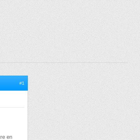
#1
tre en