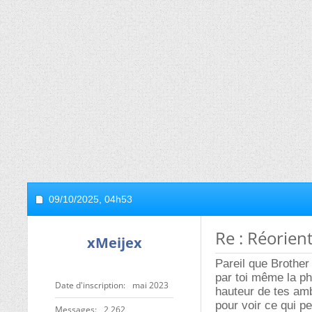
09/10/2025,
04h53
Re : Réorien
xMeijex
Pareil que Brother 
par toi même la ph
Date d'inscription
mai 2023
hauteur de tes amb
pour voir ce qui pe
Messages
2 262