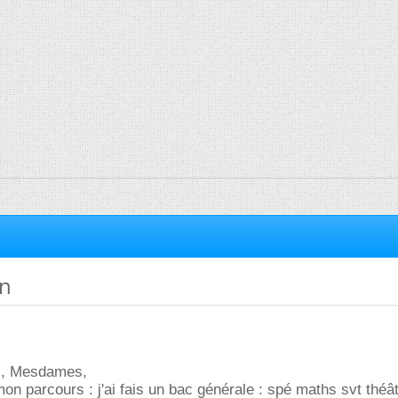
on
s, Mesdames,
on parcours : j'ai fais un bac générale : spé maths svt théâ