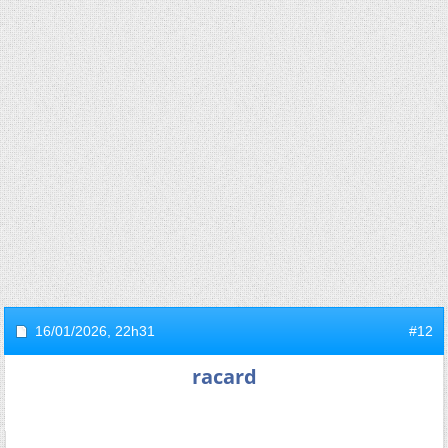
16/01/2026,
22h31
#12
racard