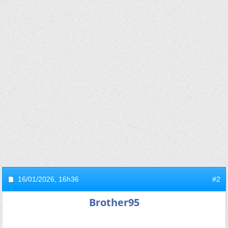
16/01/2026,
16h36
#2
Brother95