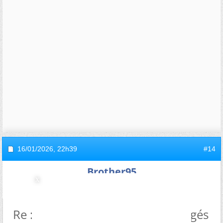
16/01/2026,
22h39
#14
Brother95
Re : Cohérence des vœux envisagés