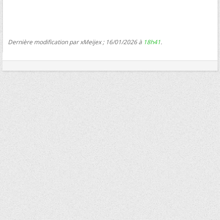
Dernière modification par xMeijex ; 16/01/2026 à
18h41
.