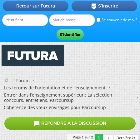
Retour sur Futura
S'inscrire

Se souvenir de moi ?
Forum
Les forums de l'orientation et de l'enseignement
Entrer dans l’enseignement supérieur : La sélection :
concours, entretiens, Parcoursup
Cohérence des vœux envisagés pour Parcoursup

RÉPONDRE À LA DISCUSSION
Page 1 sur 2
1
Dernière