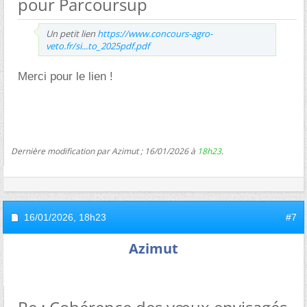
pour Parcoursup
Un petit lien
https://www.concours-agro-
veto.fr/si...to_2025pdf.pdf
Merci pour le lien !
Dernière modification par Azimut ; 16/01/2026 à
18h23
.
16/01/2026,
18h23
#7
Azimut