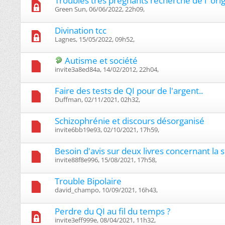
Troubles très prégnants recherche de l' ori
Green Sun, 06/06/2022, 22h09, ‎
Divination tcc
Lagnes, 15/05/2022, 09h52, ‎
Autisme et société
invite3a8ed84a, 14/02/2012, 22h04, ‎
Faire des tests de QI pour de l'argent..
Duffman, 02/11/2021, 02h32, ‎
Schizophrénie et discours désorganisé
invite6bb19e93, 02/10/2021, 17h59, ‎
Besoin d'avis sur deux livres concernant la 
invite88f8e996, 15/08/2021, 17h58, ‎
Trouble Bipolaire
david_champo, 10/09/2021, 16h43, ‎
Perdre du QI au fil du temps ?
invite3eff999e, 08/04/2021, 11h32, ‎