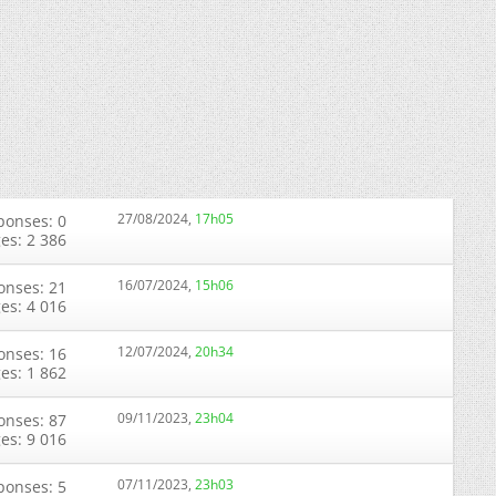
27/08/2024,
17h05
ponses: 0
ges: 2 386
16/07/2024,
15h06
onses: 21
ges: 4 016
12/07/2024,
20h34
onses: 16
ges: 1 862
09/11/2023,
23h04
onses: 87
ges: 9 016
07/11/2023,
23h03
ponses: 5