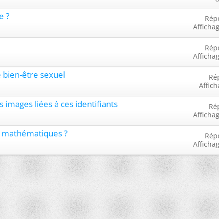
e ?
Rép
Afficha
Rép
Afficha
e bien-être sexuel
Ré
Affich
s images liées à ces identifiants
Ré
Afficha
t mathématiques ?
Rép
Afficha