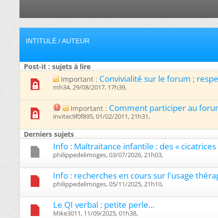
INTITULÉ
/
AUTEUR
Post-it : sujets à lire
Convivialité sur le forum ; respec
Important :
mh34, 29/08/2017, 17h39, ‎
Comment participer au foru
Important :
invitec9f0f895, 01/02/2011, 21h31, ‎
Derniers sujets
Info : Maltraitance infantile : des « cicatric
philippedelimoges, 03/07/2026, 21h03, ‎
Info : recherches en cours sur l'usage thé
philippedelimoges, 05/11/2025, 21h10, ‎
Le QI verbal : petite perle...
Mike3011, 11/09/2025, 01h38, ‎