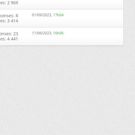
ges: 2 969
01/09/2023,
17h04
ponses: 8
ges: 3 414
11/06/2023,
16h06
onses: 23
ges: 4 441