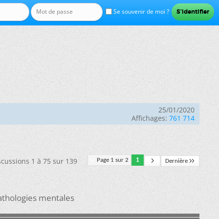
Se souvenir de moi ?
25/01/2020
Affichages:
761 714
scussions 1 à 75 sur 139
Page 1 sur 2
1
Dernière
athologies mentales