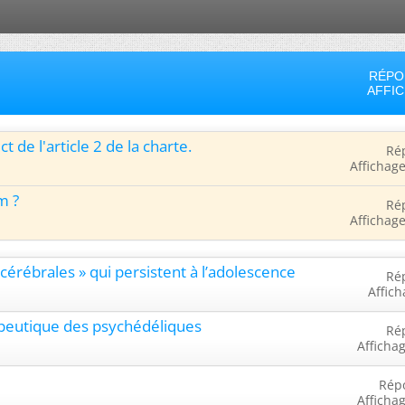
RÉPO
AFFI
t de l'article 2 de la charte.
Ré
Affichage
m ?
Ré
Affichage
es cérébrales » qui persistent à l’adolescence
Ré
Affich
rapeutique des psychédéliques
Ré
Afficha
Rép
Afficha