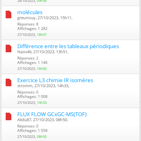
28/10/2023,
09h36
molécules
greunouy, 27/10/2023, 15h11, ‎
Réponses: 8
Affichages: 1 282
27/10/2023,
18h47
Différence entre les tableaux périodiques
Naos46, 27/10/2023, 13h51, ‎
Réponses: 2
Affichages: 1 146
27/10/2023,
16h00
Exercice L3 chimie IR isomères
stromm, 27/10/2023, 14h33, ‎
Réponses: 0
Affichages: 1 008
27/10/2023,
14h33
FLUX FLOW GCxGC-MS(TOF)
Alidu87, 27/10/2023, 08h50, ‎
Réponses: 0
Affichages: 1 058
27/10/2023,
08h50