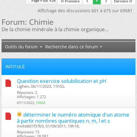
Page 9 sur 928
9
Première
Dernière
Affichage des discussions 601 à 675 sur 69581
Forum:
Chimie
De la chimie minérale à la chimie organique...
Outils du forum
Recherche dans ce forum
INTITULÉ
Question exercice solubilisation et pH
Lighen, 06/11/2023, 11h52, ‎
Réponses: 2
Affichages: 1 272
07/11/2023,
11h02
déterminer le numéro atomique d'un atome
à partir nombres quantiques n, m, l et s
invite8d1f37b5, 01/09/2011, 19h18, ‎
Réponses: 15
Affichages: 28 087