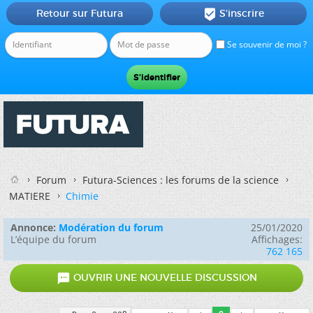
Retour sur Futura
S'inscrire

Se souvenir de moi ?
Forum
Futura-Sciences : les forums de la science
MATIERE
Chimie
Annonce:
Modération du forum
25/01/2020
L’équipe du forum
Affichages:
762 165

OUVRIR UNE NOUVELLE DISCUSSION