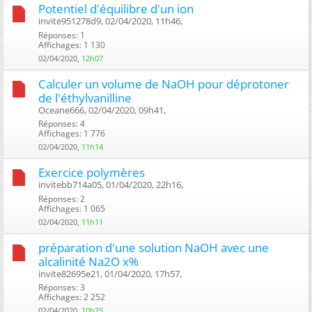
Potentiel d'équilibre d'un ion
invite951278d9, 02/04/2020, 11h46, ‎
Réponses: 1
Affichages: 1 130
02/04/2020,
12h07
Calculer un volume de NaOH pour déprotoner
de l'éthylvanilline
Oceane666, 02/04/2020, 09h41, ‎
Réponses: 4
Affichages: 1 776
02/04/2020,
11h14
Exercice polymères
invitebb714a05, 01/04/2020, 22h16, ‎
Réponses: 2
Affichages: 1 065
02/04/2020,
11h11
préparation d'une solution NaOH avec une
alcalinité Na2O x%
invite82695e21, 01/04/2020, 17h57, ‎
Réponses: 3
Affichages: 2 252
02/04/2020,
10h25