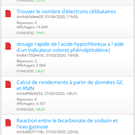
01/04/2020,
17h10
Trouver le nombre d'électrons célibataires
inviteb5dee63f, 01/04/2020, 11h05, ‎
Réponses: 4
Affichages: 14 649
01/04/2020,
17h01
dosage rapide de l acide hypochloreux a l aide
d un indicateur colore( phénolphtaléine)
invite1553e41b, 31/03/2020, 16h06, ‎
Réponses: 3
Affichages: 2 084
01/04/2020,
13h27
Calcul de rendements à partir de données GC
et RMN
inviteff6b9d53, 27/03/2020, 13h21, ‎
Réponses: 4
Affichages: 4 357
01/04/2020,
13h23
Reaction entre le bicarbonate de sodium et
l'eau gazeuse
invite8637119b, 31/03/2020, 22h56, ‎