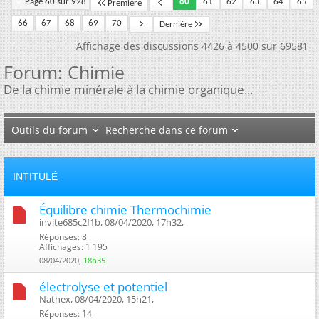
Page 60 sur 928
60
61
62
63
64
65
Première
66
67
68
69
70
Dernière
Affichage des discussions 4426 à 4500 sur 69581
Forum:
Chimie
De la chimie minérale à la chimie organique...
Outils du forum
Recherche dans ce forum
INTITULÉ
Équilibre chimie Thermochimie
invite685c2f1b, 08/04/2020, 17h32, ‎
Réponses: 8
Affichages: 1 195
08/04/2020,
18h35
électrolyse et potentiel
Nathex, 08/04/2020, 15h21, ‎
Réponses: 14