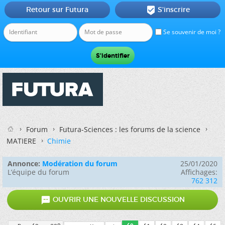
Retour sur Futura
S'inscrire

Se souvenir de moi ?
Forum
Futura-Sciences : les forums de la science
MATIERE
Chimie
Annonce:
Modération du forum
25/01/2020
L’équipe du forum
Affichages:
762 312

OUVRIR UNE NOUVELLE DISCUSSION