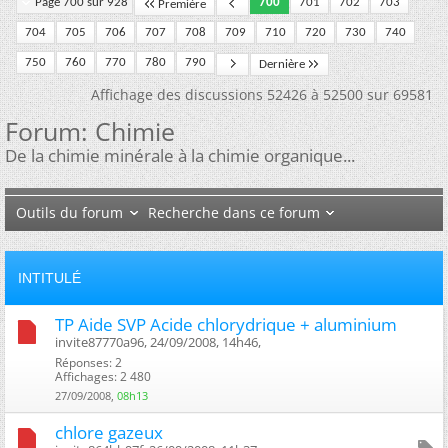
Page 700 sur 928
700
701
702
703
Première
704
705
706
707
708
709
710
720
730
740
750
760
770
780
790
Dernière
Affichage des discussions 52426 à 52500 sur 69581
Forum:
Chimie
De la chimie minérale à la chimie organique...
Outils du forum
Recherche dans ce forum
INTITULÉ
TP Aide SVP Acide chlorydrique + aluminium
invite87770a96, 24/09/2008, 14h46, ‎
Réponses: 2
Affichages: 2 480
27/09/2008,
08h13
chlore gazeux