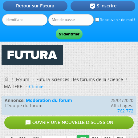
Retour sur Futura
S'inscrire

Se souvenir de moi ?
Forum
Futura-Sciences : les forums de la science
MATIERE
Chimie
Annonce:
Modération du forum
25/01/2020
L’équipe du forum
Affichages:
762 772

OUVRIR UNE NOUVELLE DISCUSSION