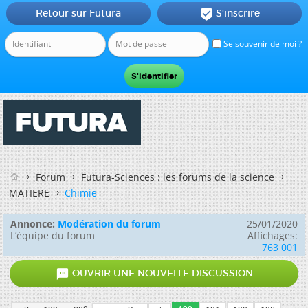
Retour sur Futura
S'inscrire

Se souvenir de moi ?
Forum
Futura-Sciences : les forums de la science
MATIERE
Chimie
Annonce:
Modération du forum
25/01/2020
L’équipe du forum
Affichages:
763 001

OUVRIR UNE NOUVELLE DISCUSSION