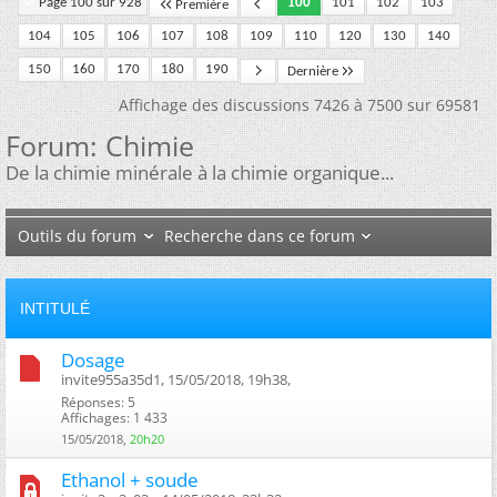
Page 100 sur 928
100
101
102
103
Première
104
105
106
107
108
109
110
120
130
140
150
160
170
180
190
Dernière
Affichage des discussions 7426 à 7500 sur 69581
Forum:
Chimie
De la chimie minérale à la chimie organique...
Outils du forum
Recherche dans ce forum
INTITULÉ
Dosage
invite955a35d1, 15/05/2018, 19h38, ‎
Réponses: 5
Affichages: 1 433
15/05/2018,
20h20
Ethanol + soude