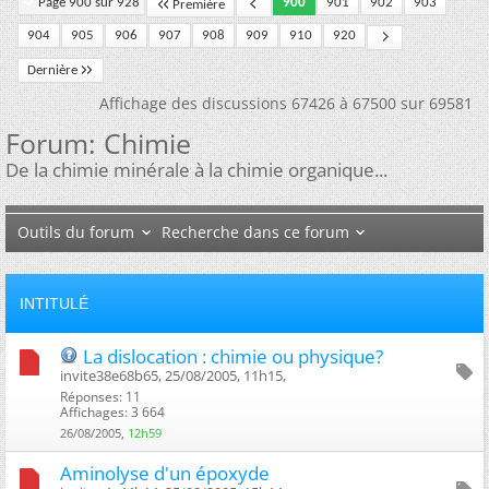
Page 900 sur 928
900
901
902
903
Première
904
905
906
907
908
909
910
920
Dernière
Affichage des discussions 67426 à 67500 sur 69581
Forum:
Chimie
De la chimie minérale à la chimie organique...
Outils du forum
Recherche dans ce forum
INTITULÉ
La dislocation : chimie ou physique?
invite38e68b65, 25/08/2005, 11h15, ‎
Réponses: 11
Affichages: 3 664
26/08/2005,
12h59
Aminolyse d'un époxyde