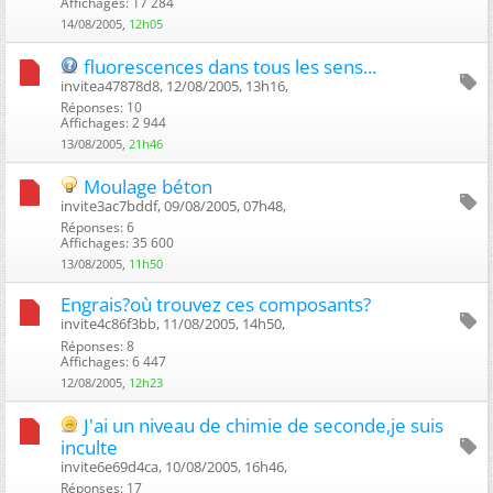
Affichages: 17 284
14/08/2005,
12h05
fluorescences dans tous les sens...
invitea47878d8, 12/08/2005, 13h16, ‎
Réponses: 10
Affichages: 2 944
13/08/2005,
21h46
Moulage béton
invite3ac7bddf, 09/08/2005, 07h48, ‎
Réponses: 6
Affichages: 35 600
13/08/2005,
11h50
Engrais?où trouvez ces composants?
invite4c86f3bb, 11/08/2005, 14h50, ‎
Réponses: 8
Affichages: 6 447
12/08/2005,
12h23
J'ai un niveau de chimie de seconde,je suis
inculte
invite6e69d4ca, 10/08/2005, 16h46, ‎
Réponses: 17