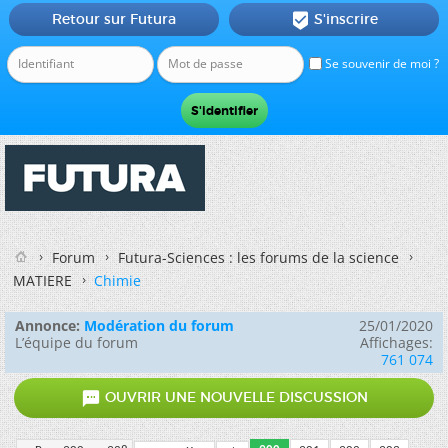
Retour sur Futura
S'inscrire

Se souvenir de moi ?
Forum
Futura-Sciences : les forums de la science
MATIERE
Chimie
Annonce:
Modération du forum
25/01/2020
L’équipe du forum
Affichages:
761 074

OUVRIR UNE NOUVELLE DISCUSSION