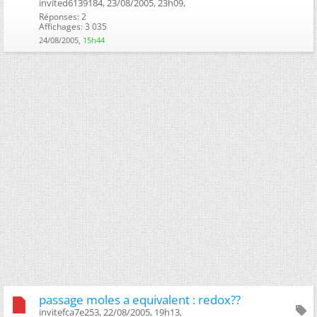
invited6139184, 23/08/2005, 23h09, ‎
Réponses: 2
Affichages: 3 035
24/08/2005,
15h44
passage moles a equivalent : redox??
invitefca7e253, 22/08/2005, 19h13, ‎