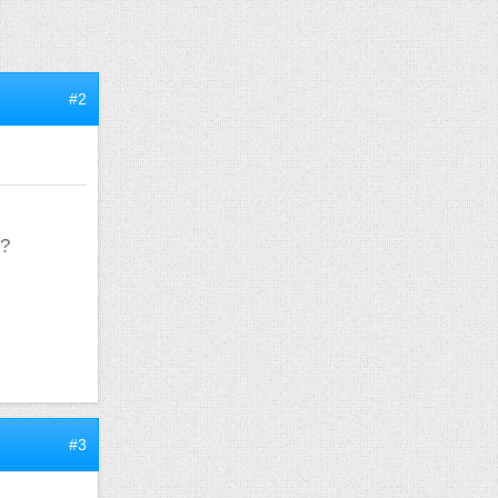
#2
 ?
#3