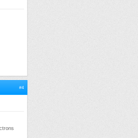
#4
ctrons