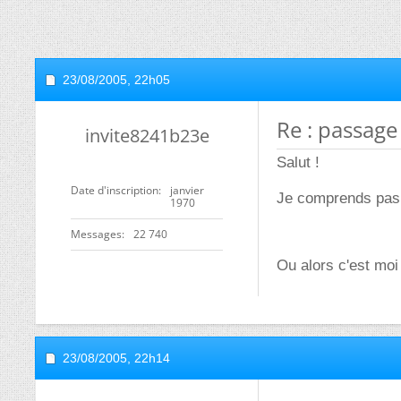
23/08/2005,
22h05
Re : passage
invite8241b23e
Salut !
Date d'inscription
janvier
Je comprends pas b
1970
Messages
22 740
Ou alors c'est moi 
23/08/2005,
22h14