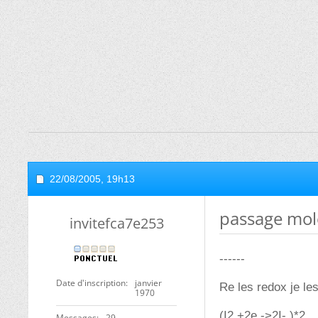
22/08/2005,
19h13
passage mole
invitefca7e253
------
Date d'inscription
janvier
Re les redox je les
1970
(I2 +2e ->2I- )*2
Messages
29