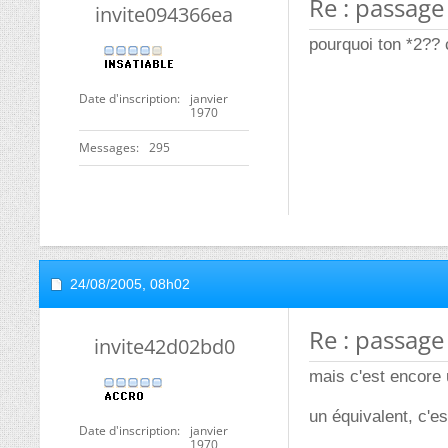
Re : passage
invite094366ea
pourquoi ton *2?? 
Date d'inscription
janvier
1970
Messages
295
24/08/2005,
08h02
Re : passage
invite42d02bd0
mais c'est encore 
un équivalent, c'e
Date d'inscription
janvier
1970