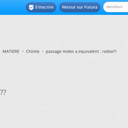
S'inscrire
Retour sur Futura

MATIERE
Chimie
passage moles a equivalent : redox??
??