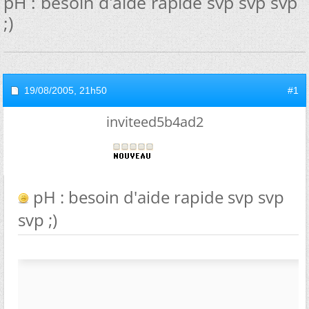
pH : besoin d'aide rapide svp svp svp
;)
19/08/2005,
21h50
#1
inviteed5b4ad2
pH : besoin d'aide rapide svp svp
svp ;)