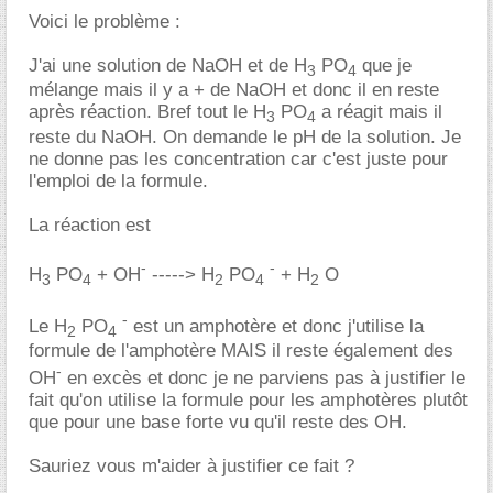
Voici le problème :
J'ai une solution de NaOH et de H
PO
que je
3
4
mélange mais il y a + de NaOH et donc il en reste
après réaction. Bref tout le H
PO
a réagit mais il
3
4
reste du NaOH. On demande le pH de la solution. Je
ne donne pas les concentration car c'est juste pour
l'emploi de la formule.
La réaction est
-
-
H
PO
+ OH
-----> H
PO
+ H
O
3
4
2
4
2
-
Le H
PO
est un amphotère et donc j'utilise la
2
4
formule de l'amphotère MAIS il reste également des
-
OH
en excès et donc je ne parviens pas à justifier le
fait qu'on utilise la formule pour les amphotères plutôt
que pour une base forte vu qu'il reste des OH.
Sauriez vous m'aider à justifier ce fait ?