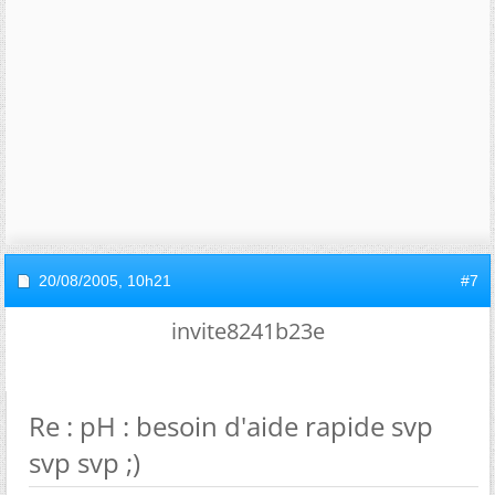
20/08/2005,
10h21
#7
invite8241b23e
Re : pH : besoin d'aide rapide svp
svp svp ;)