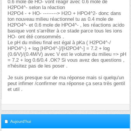
0.6 mole de HO- vont réagir avec 0.6 mole de
H2PO4^- selon la réaction
H2PO4 - + HO- --------> H2O + HPO4^2- donc dans
ton nouveau milieu réactionnel tu as 0.4 mole de
H2PO4^- et 0.6 mole de HPO4^- , les réactions acido
basique vont s'arrêter à ce stade parce tous les ions
HO- ont été consommés .
Le pH du milieu final est égal à pKa ( H2PO4^-/
HPO4^-) + log [HPO4^-]/[H2PO4^-] = 7.2 + log
(0.6/V)/(0.4M/V) avec V est le volume du milieu => pH
= 7.2 + log 0.6/0.4 .OK? Si vous avez des questions ,
n'hésitez pas de les poser .
Je suis presque sur de ma réponse mais si quelqu'un
peut infimer /confirmer ma réponse ça sera très gentil
et util .
Aujourd'hui