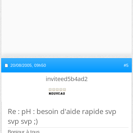
20/08/2005,
09h50
#5
inviteed5b4ad2
Re : pH : besoin d'aide rapide svp
svp svp ;)
Bonjour à tous,