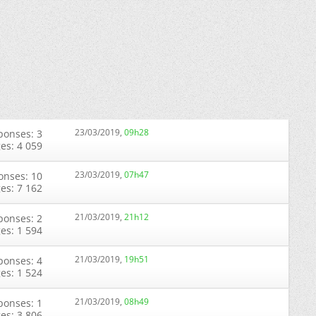
23/03/2019,
09h28
ponses: 3
ges: 4 059
23/03/2019,
07h47
onses: 10
ges: 7 162
21/03/2019,
21h12
ponses: 2
ges: 1 594
21/03/2019,
19h51
ponses: 4
ges: 1 524
21/03/2019,
08h49
ponses: 1
ges: 3 806