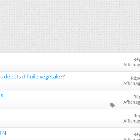
Ré
Afficha
 dépôts d'huile végétale??
Rép
Afficha
ns
Ré
Afficha
Ré
Afficha
.1N
Ré
Afficha