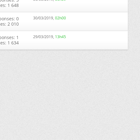
ges: 1 648
30/03/2019,
02h00
ponses: 0
ges: 2 010
29/03/2019,
13h45
ponses: 1
ges: 1 634