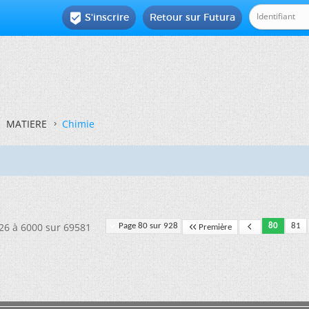
S'inscrire
Retour sur Futura

MATIERE
Chimie
926 à 6000 sur 69581
Page 80 sur 928
80
81
Première