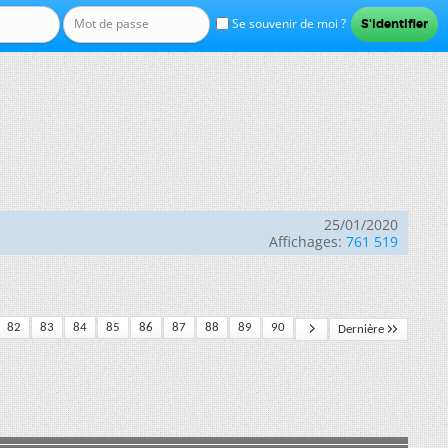
Se souvenir de moi ?
25/01/2020
Affichages:
761 519
82
83
84
85
86
87
88
89
90
Dernière