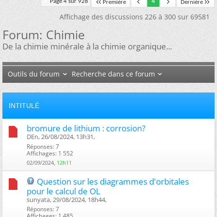
Page 4 sur 928
4
Première
Dernière
Affichage des discussions 226 à 300 sur 69581
Forum:
Chimie
De la chimie minérale à la chimie organique...
Outils du forum
Recherche dans ce forum
INTITULÉ
bromure de lithium : corrosion?
DEn, 26/08/2024, 13h31, ‎
Réponses: 7
Affichages: 1 552
02/09/2024,
12h11
Question sur les diagrammes d'orbitales
pour le calcul de OL
sunyata, 29/08/2024, 18h44, ‎
Réponses: 7
Affichages: 1 485