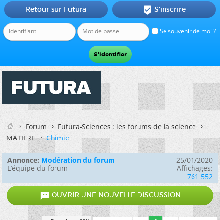
Retour sur Futura
S'inscrire

Se souvenir de moi ?
Forum
Futura-Sciences : les forums de la science
MATIERE
Chimie
Annonce:
Modération du forum
25/01/2020
L’équipe du forum
Affichages:
761 552

OUVRIR UNE NOUVELLE DISCUSSION