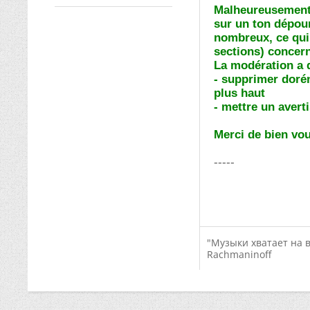
Malheureusement, 
sur un ton dépour
nombreux, ce qui 
sections) concer
La modération a 
- supprimer doré
plus haut
- mettre un averti
Merci de bien vou
-----
"Музыки хватает на 
Rachmaninoff