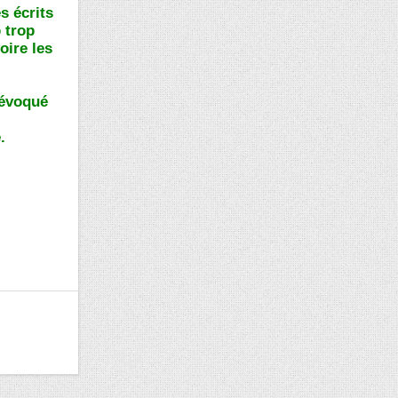
s écrits
 trop
oire les
 évoqué
.