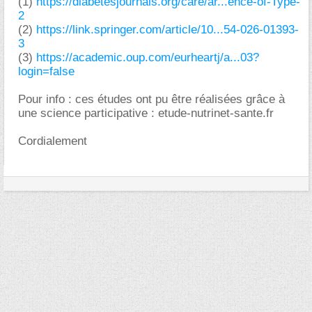
(1)
https://diabetesjournals.org/care/ar...ence-of-Type-
2
(2)
https://link.springer.com/article/10...54-026-01393-
3
(3)
https://academic.oup.com/eurheartj/a...03?
login=false
Pour info : ces études ont pu être réalisées grâce à
une science participative : etude-nutrinet-sante.fr
Cordialement