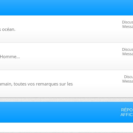
Discus
Messa
s océan.
Discus
Messa
l'Homme...
Discu
Messa
umain, toutes vos remarques sur les
RÉPO
AFFI