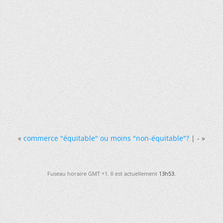
«
commerce "équitable" ou moins "non-équitable"?
| -
»
Fuseau horaire GMT +1. Il est actuellement
13h53
.