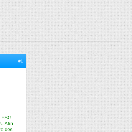
#1
r FSG.
. Afin
re des