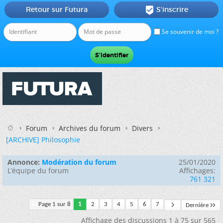
Retour sur Futura
S'inscrire

Se souvenir de moi ?
Forum
Archives du forum
Divers
[ARCHIVE] Philosophie
Annonce:
Modération du forum
25/01/2020
L’équipe du forum
Affichages:
761 321
Page 1 sur 8
1
2
3
4
5
6
7
Dernière
Affichage des discussions 1 à 75 sur 565